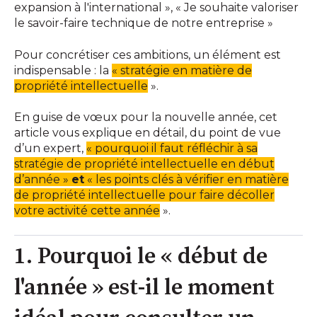
expansion à l'international », « Je souhaite valoriser
le savoir-faire technique de notre entreprise »
Pour concrétiser ces ambitions, un élément est
indispensable : la
« stratégie en matière de
propriété intellectuelle
».
En guise de vœux pour la nouvelle année, cet
article vous explique en détail, du point de vue
d’un expert,
« pourquoi il faut réfléchir à sa
stratégie de propriété intellectuelle en début
d’année »
et
« les points clés à vérifier en matière
de propriété intellectuelle pour faire décoller
votre activité cette année
».
1. Pourquoi le « début de
l'année » est-il le moment