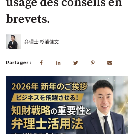
usage des conseils en
brevets.
弁理士 杉浦健文
Partager :