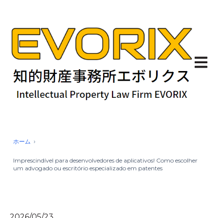
Abrir 
ホーム
Imprescindível para desenvolvedores de aplicativos! Como escolher
um advogado ou escritório especializado em patentes
2026/05/23