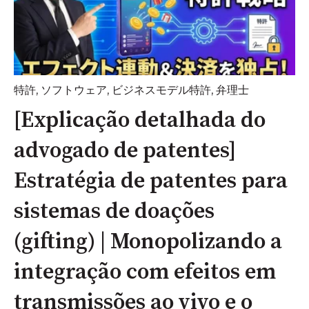
特許
,
ソフトウェア
,
ビジネスモデル特許
,
弁理士
[Explicação detalhada do
advogado de patentes]
Estratégia de patentes para
sistemas de doações
(gifting) | Monopolizando a
integração com efeitos em
transmissões ao vivo e o