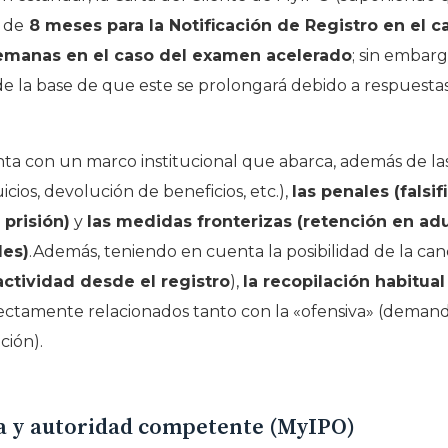
de
8 meses para la Notificación de Registro en el ca
emanas en el caso del examen acelerado
; sin embarg
de la base de que este se prolongará debido a respuestas
nta con un marco institucional que abarca, además de las 
cios, devolución de beneficios, etc.),
las penales (falsi
 prisión)
y
las medidas fronterizas (retención en ad
les)
.Además, teniendo en cuenta la posibilidad de la can
actividad desde el registro
),
la recopilación habitua
ectamente relacionados tanto con la «ofensiva» (demand
ción).
a y autoridad competente (MyIPO)