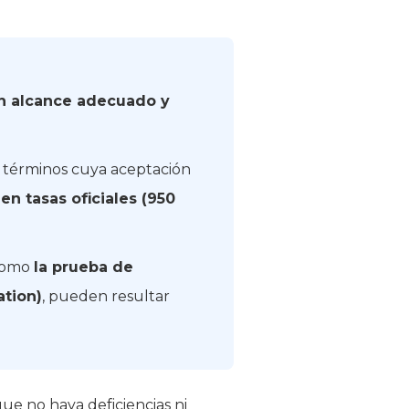
«un alcance adecuado y
términos cuya aceptación
en tasas oficiales (950
 como
la prueba de
ation)
, pueden resultar
ue no haya deficiencias ni