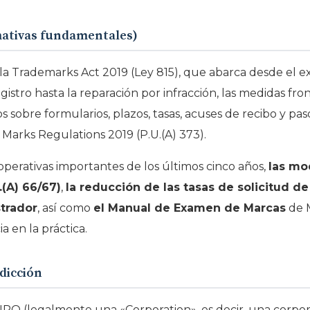
mativas fundamentales)
s la Trademarks Act 2019 (Ley 815), que abarca desde el ex
gistro hasta la reparación por infracción, las medidas fr
s sobre formularios, plazos, tasas, acuses de recibo y pa
Marks Regulations 2019 (P.U.(A) 373).
operativas importantes de los últimos cinco años,
las mo
(A) 66/67)
,
la reducción de las tasas de solicitud de 
strador
, así como
el Manual de Examen de Marcas
de 
 en la práctica.
dicción
PO (legalmente una «Corporation», es decir, una corpor