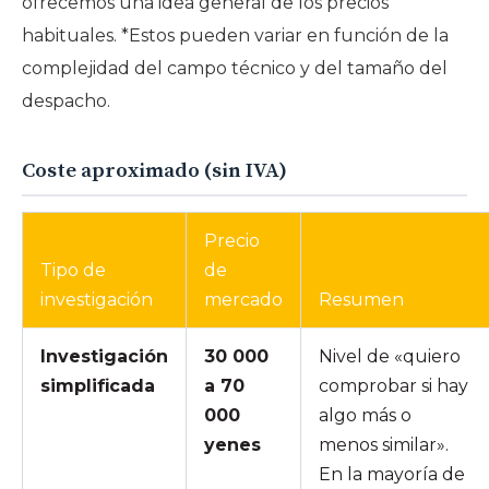
ofrecemos una idea general de los precios
habituales. *Estos pueden variar en función de la
complejidad del campo técnico y del tamaño del
despacho.
Coste aproximado (sin IVA)
Precio
Tipo de
de
investigación
mercado
Resumen
Investigación
30 000
Nivel de «quiero
simplificada
a 70
comprobar si hay
000
algo más o
yenes
menos similar».
En la mayoría de