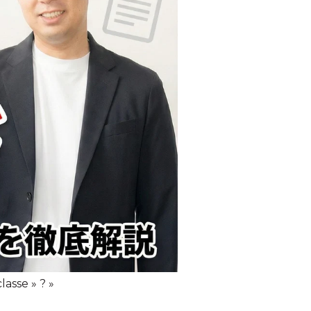
asse » ? »