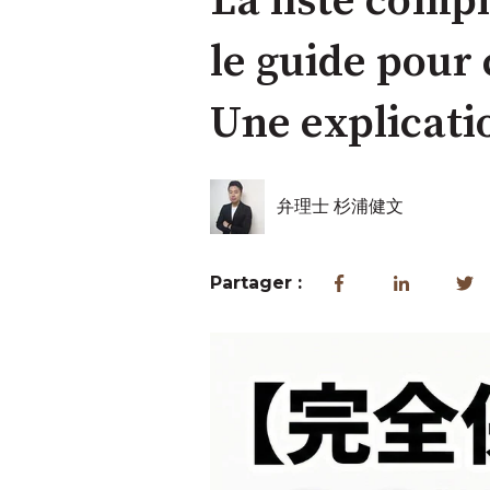
La liste compl
le guide pour 
Une explicatio
弁理士 杉浦健文
Partager :