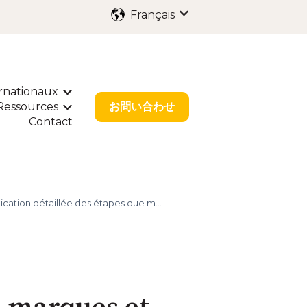
Français
Afficher le sous-menu p
rnationaux
enu pour Services
Afficher le sous-menu pour Dépôts Internat
Ressources
お問い合わせ
our Solutions Sectorielles
r le sous-menu pour À propos
Afficher le sous-menu pour Ressources
Contact
ication détaillée des étapes que m...