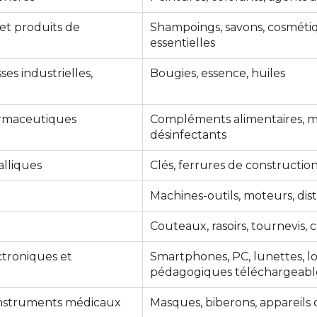
et produits de
Shampoings, savons, cosmétiq
essentielles
sses industrielles,
Bougies, essence, huiles
rmaceutiques
Compléments alimentaires, m
désinfectants
alliques
Clés, ferrures de constructio
Machines-outils, moteurs, di
Couteaux, rasoirs, tournevis, 
ctroniques et
Smartphones, PC, lunettes, lo
pédagogiques téléchargeabl
 instruments médicaux
Masques, biberons, appareils