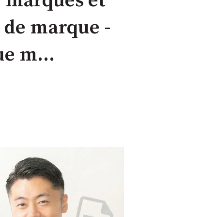
de marques et
n de marque -
ue m...