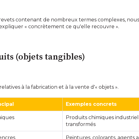
s brevets contenant de nombreux termes complexes, nous l
'expliquer « concrètement ce qu'elle recouvre ».
uits (objets tangibles)
relatives à la fabrication et à la vente d'« objets ».
cipal
Exemples concrets
miques
Produits chimiques industriels
transformés
encres
Peintures, colorants, agents a