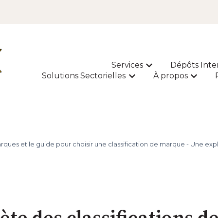
Services
Dépôts Inte
Afficher le sous-m
Solutions Sectorielles
À propos
Afficher le sous-menu p
Affiche
arques et le guide pour choisir une classification de marque - Une expl