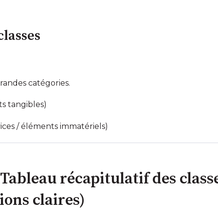
 classes
grandes catégories.
ets tangibles)
rvices / éléments immatériels)
] Tableau récapitulatif des cla
ions claires)