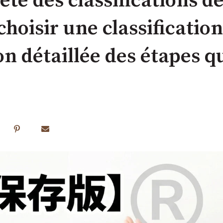
ète des classifications 
choisir une classificatio
n détaillée des étapes q