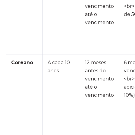
vencimento
<br>
até o
de 
vencimento
Coreano
A cada 10
12 meses
6 me
anos
antes do
ven
vencimento
<br>
até o
adic
vencimento
10%)