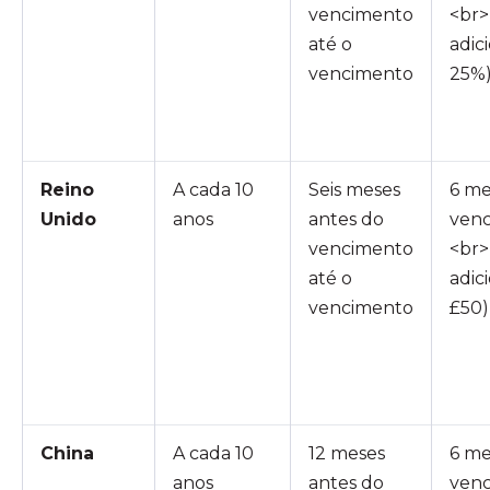
vencimento
<br>
até o
adic
vencimento
25%
Reino
A cada 10
Seis meses
6 me
Unido
anos
antes do
ven
vencimento
<br>
até o
adic
vencimento
£50)
China
A cada 10
12 meses
6 me
anos
antes do
ven