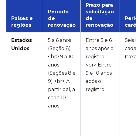
Prazo para
Período
solicitação
Países e
de
de
Per
regiões
renovação
renovação
carê
Estados
5 a 6 anos
Entre 5 e 6
Seis
Unidos
(Seção 8)
anos após o
cada
<br> 9 a 10
registro
(tax
anos
<br> Entre
(Seções 8 e
9 e 10 anos
9) <br> A
após o
partir daí, a
registro
cada 10
anos