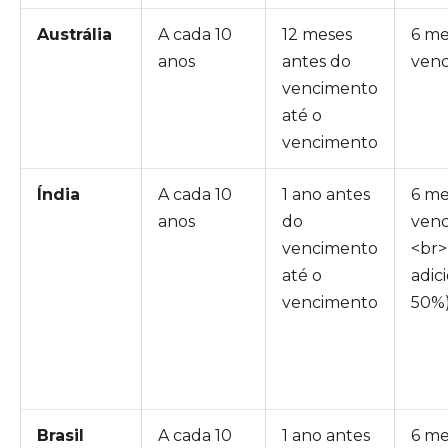
Austrália
A cada 10
12 meses
6 me
anos
antes do
ven
vencimento
até o
vencimento
Índia
A cada 10
1 ano antes
6 me
anos
do
ven
vencimento
<br>
até o
adic
vencimento
50%
Brasil
A cada 10
1 ano antes
6 me