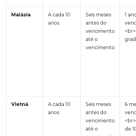
Malásia
A cada 10
Seis meses
1 an
anos
antes do
ven
vencimento
<br>
até o
grad
vencimento
Vietnã
A cada 10
Seis meses
6 me
anos
antes do
ven
vencimento
<br>
até o
de 1