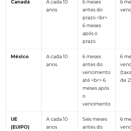
Canadá
A cada 10
6 meses
6 me
anos
antes do
ven
prazo <br>
6 meses
após o
prazo
México
A cada 10
6 meses
6 me
anos
antes do
ven
vencimento
(tax
até <br> 6
de 2
meses após
o
vencimento
UE
A cada 10
Seis meses
6 me
(EUIPO)
anos
antes do
ven