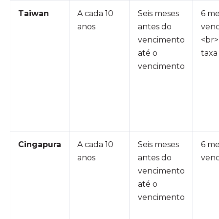
Taiwan
A cada 10
Seis meses
6 me
anos
antes do
ven
vencimento
<br>
até o
taxa
vencimento
Cingapura
A cada 10
Seis meses
6 me
anos
antes do
ven
vencimento
até o
vencimento