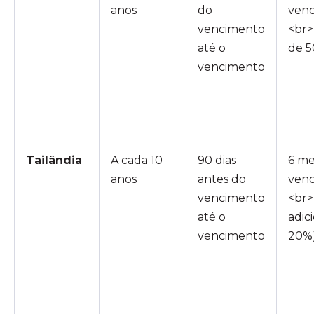
anos
do
ven
vencimento
<br>
até o
de 
vencimento
Tailândia
A cada 10
90 dias
6 me
anos
antes do
ven
vencimento
<br>
até o
adic
vencimento
20%