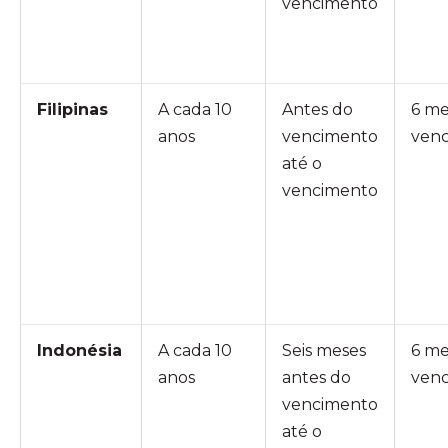
vencimento
Filipinas
A cada 10
Antes do
6 me
anos
vencimento
ven
até o
vencimento
Indonésia
A cada 10
Seis meses
6 me
anos
antes do
ven
vencimento
até o