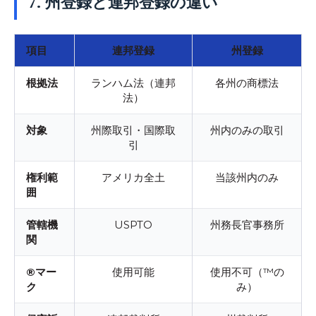
7. 州登録と連邦登録の違い
項目
連邦登録
州登録
根拠法
ランハム法（連邦
各州の商標法
法）
対象
州際取引・国際取
州内のみの取引
引
権利範
アメリカ全土
当該州内のみ
囲
管轄機
USPTO
州務長官事務所
関
®マー
使用可能
使用不可（™の
ク
み）