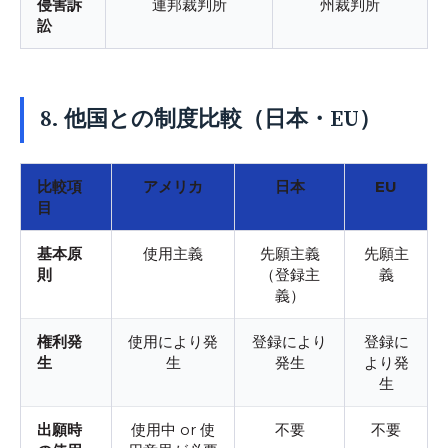
侵害訴
連邦裁判所
州裁判所
訟
8. 他国との制度比較（日本・EU）
比較項
アメリカ
日本
EU
目
基本原
使用主義
先願主義
先願主
則
（登録主
義
義）
権利発
使用により発
登録により
登録に
生
生
発生
より発
生
出願時
使用中 or 使
不要
不要