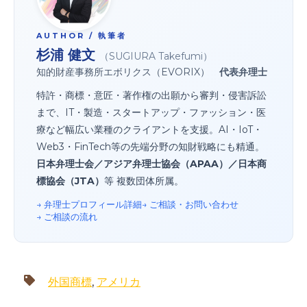
AUTHOR / 執筆者
杉浦 健文
（SUGIURA Takefumi）
知的財産事務所エボリクス（EVORIX）
代表弁理士
特許・商標・意匠・著作権の出願から審判・侵害訴訟
まで、IT・製造・スタートアップ・ファッション・医
療など幅広い業種のクライアントを支援。AI・IoT・
Web3・FinTech等の先端分野の知財戦略にも精通。
日本弁理士会／アジア弁理士協会（APAA）／日本商
標協会（JTA）
等 複数団体所属。
→ 弁理士プロフィール詳細
→ ご相談・お問い合わせ
→ ご相談の流れ
外国商標
,
アメリカ