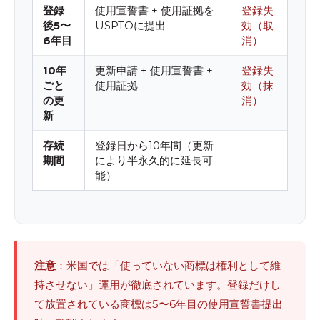
登録
使用宣誓書 + 使用証拠を
登録失
後5〜
USPTOに提出
効（取
6年目
消）
10年
更新申請 + 使用宣誓書 +
登録失
ごと
使用証拠
効（抹
の更
消）
新
存続
登録日から10年間（更新
—
期間
により半永久的に延長可
能）
注意
：米国では「使っていない商標は権利として維
持させない」運用が徹底されています。登録だけし
て放置されている商標は5〜6年目の使用宣誓書提出