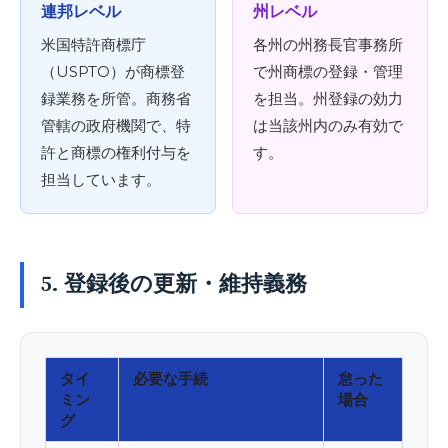
連邦レベル
州レベル
米国特許商標庁
各州の州務長官事務所
（USPTO）が商標登
で州商標の登録・管理
録業務を所管。商務省
を担当。州登録の効力
管轄の政府機関で、特
は当該州内のみ有効で
許と商標の権利付与を
す。
担当しています。
5. 登録後の更新・維持義務
タイ
必要な手続
怠った
ミン
場合
グ