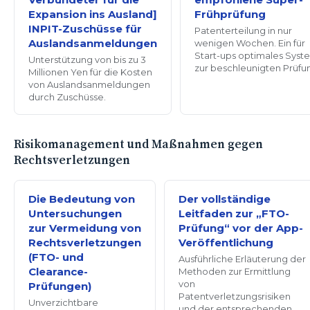
Expansion ins Ausland]
Frühprüfung
INPIT-Zuschüsse für
Patenterteilung in nur
Auslandsanmeldungen
wenigen Wochen. Ein für
Start-ups optimales Syst
Unterstützung von bis zu 3
zur beschleunigten Prüfu
Millionen Yen für die Kosten
von Auslandsanmeldungen
durch Zuschüsse.
Risikomanagement und Maßnahmen gegen
Rechtsverletzungen
Die Bedeutung von
Der vollständige
Untersuchungen
Leitfaden zur „FTO-
zur Vermeidung von
Prüfung“ vor der App-
Rechtsverletzungen
Veröffentlichung
(FTO- und
Ausführliche Erläuterung der
Clearance-
Methoden zur Ermittlung
von
Prüfungen)
Patentverletzungsrisiken
Unverzichtbare
und der entsprechenden