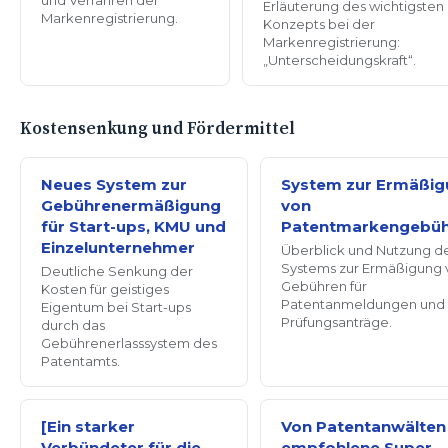
Erläuterung des wichtigsten
Markenregistrierung.
Konzepts bei der
Markenregistrierung:
„Unterscheidungskraft“.
Kostensenkung und Fördermittel
Neues System zur
System zur Ermäßi
Gebührenermäßigung
von
für Start-ups, KMU und
Patentmarkengebü
Einzelunternehmer
Überblick und Nutzung d
Systems zur Ermäßigung 
Deutliche Senkung der
Gebühren für
Kosten für geistiges
Patentanmeldungen und
Eigentum bei Start-ups
Prüfungsanträge.
durch das
Gebührenerlasssystem des
Patentamts.
[Ein starker
Von Patentanwälten
Verbündeter für die
empfohlene Super-