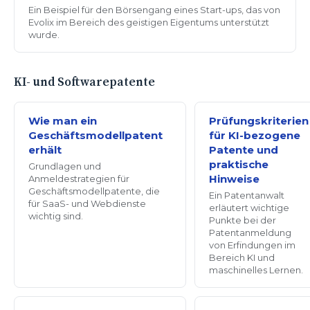
Ein Beispiel für den Börsengang eines Start-ups, das von
Evolix im Bereich des geistigen Eigentums unterstützt
wurde.
KI- und Softwarepatente
Wie man ein
Prüfungskriterien
Geschäftsmodellpatent
für KI-bezogene
erhält
Patente und
praktische
Grundlagen und
Hinweise
Anmeldestrategien für
Geschäftsmodellpatente, die
Ein Patentanwalt
für SaaS- und Webdienste
erläutert wichtige
wichtig sind.
Punkte bei der
Patentanmeldung
von Erfindungen im
Bereich KI und
maschinelles Lernen.