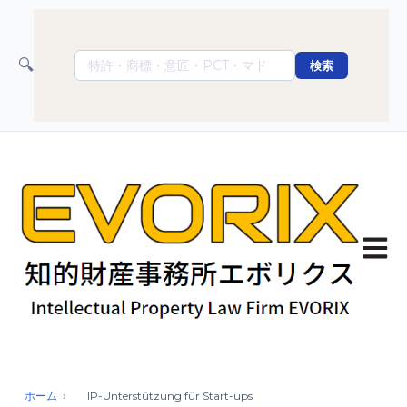
🔍
検索
Haupt
ホーム
IP-Unterstützung für Start-ups