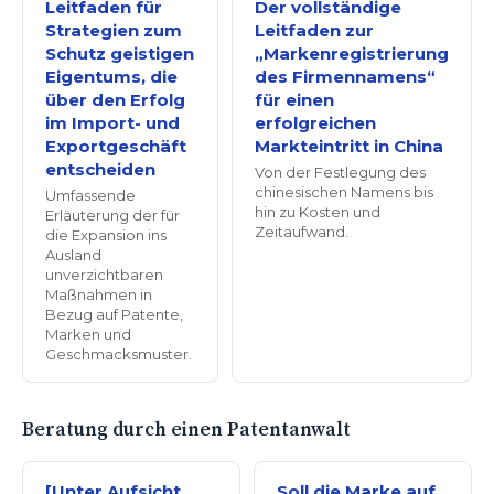
Leitfaden für
Der vollständige
Strategien zum
Leitfaden zur
Schutz geistigen
„Markenregistrierung
Eigentums, die
des Firmennamens“
über den Erfolg
für einen
im Import- und
erfolgreichen
Exportgeschäft
Markteintritt in China
entscheiden
Von der Festlegung des
chinesischen Namens bis
Umfassende
hin zu Kosten und
Erläuterung der für
Zeitaufwand.
die Expansion ins
Ausland
unverzichtbaren
Maßnahmen in
Bezug auf Patente,
Marken und
Geschmacksmuster.
Beratung durch einen Patentanwalt
[Unter Aufsicht
Soll die Marke auf