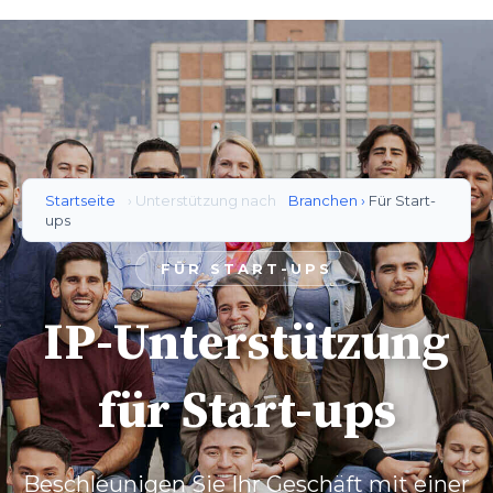
Startseite
› Unterstützung nach
Branchen ›
Für Start-
ups
FÜR START-UPS
IP-Unterstützung
für Start-ups
Beschleunigen Sie Ihr Geschäft mit einer