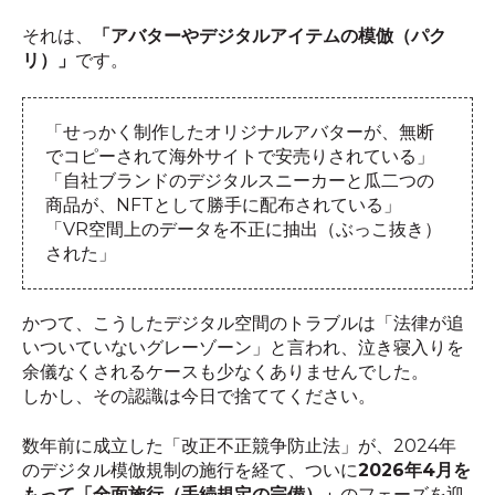
それは、
「アバターやデジタルアイテムの模倣（パク
リ）」
です。
「せっかく制作したオリジナルアバターが、無断
でコピーされて海外サイトで安売りされている」
「自社ブランドのデジタルスニーカーと瓜二つの
商品が、NFTとして勝手に配布されている」
「VR空間上のデータを不正に抽出（ぶっこ抜き）
された」
かつて、こうしたデジタル空間のトラブルは「法律が追
いついていないグレーゾーン」と言われ、泣き寝入りを
余儀なくされるケースも少なくありませんでした。
しかし、その認識は今日で捨ててください。
数年前に成立した「改正不正競争防止法」が、2024年
のデジタル模倣規制の施行を経て、ついに
2026年4月を
もって「全面施行（手続規定の完備）」
のフェーズを迎