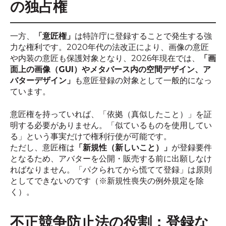
の独占権
一方、
「意匠権」
は特許庁に登録することで発生する強
力な権利です。2020年代の法改正により、画像の意匠
や内装の意匠も保護対象となり、2026年現在では、
「画
面上の画像（GUI）やメタバース内の空間デザイン、ア
バターデザイン」
も意匠登録の対象として一般的になっ
ています。
意匠権を持っていれば、「依拠（真似したこと）」を証
明する必要がありません。「似ているものを使用してい
る」という事実だけで権利行使が可能です。
ただし、意匠権は
「新規性（新しいこと）」
が登録要件
となるため、アバターを公開・販売する前に出願しなけ
ればなりません。「パクられてから慌てて登録」は原則
としてできないのです（※新規性喪失の例外規定を除
く）。
不正競争防止法の役割：登録な