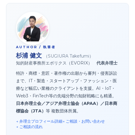
AUTHOR / 執筆者
杉浦 健文
（SUGIURA Takefumi）
知的財産事務所エボリクス（EVORIX）
代表弁理士
特許・商標・意匠・著作権の出願から審判・侵害訴訟
まで、IT・製造・スタートアップ・ファッション・医
療など幅広い業種のクライアントを支援。AI・IoT・
Web3・FinTech等の先端分野の知財戦略にも精通。
日本弁理士会／アジア弁理士協会（APAA）／日本商
標協会（JTA）
等 複数団体所属。
→ 弁理士プロフィール詳細
→ ご相談・お問い合わせ
→ ご相談の流れ