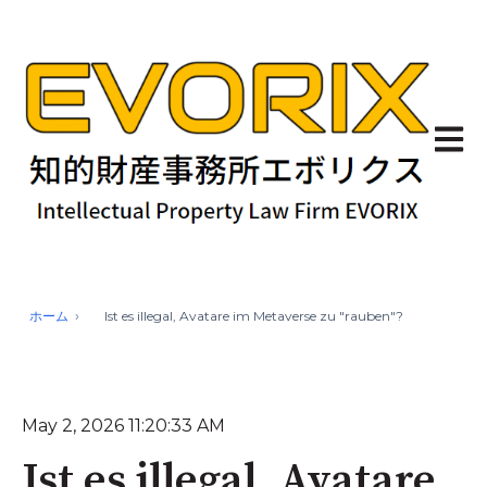
Haupt
ホーム
Ist es illegal, Avatare im Metaverse zu "rauben"?
May 2, 2026 11:20:33 AM
Ist es illegal, Avatare