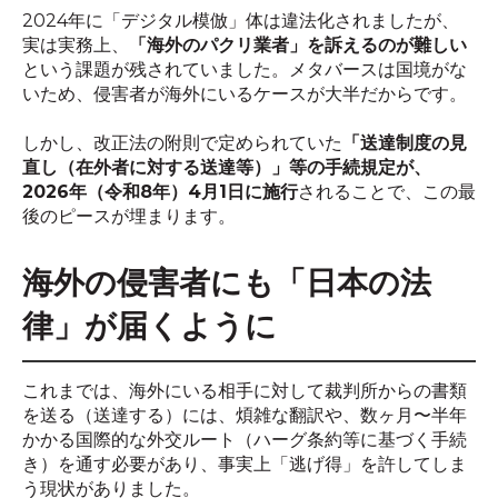
2024年に「デジタル模倣」体は違法化されましたが、
実は実務上、
「海外のパクリ業者」を訴えるのが難しい
という課題が残されていました。メタバースは国境がな
いため、侵害者が海外にいるケースが大半だからです。
しかし、改正法の附則で定められていた
「送達制度の見
直し（在外者に対する送達等）」等の手続規定が、
2026年（令和8年）4月1日に施行
されることで、この最
後のピースが埋まります。
海外の侵害者にも「日本の法
律」が届くように
これまでは、海外にいる相手に対して裁判所からの書類
を送る（送達する）には、煩雑な翻訳や、数ヶ月〜半年
かかる国際的な外交ルート（ハーグ条約等に基づく手続
き）を通す必要があり、事実上「逃げ得」を許してしま
う現状がありました。