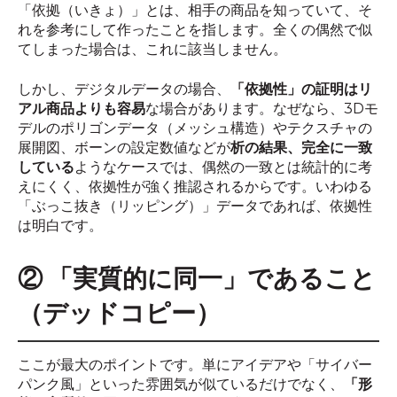
「依拠（いきょ）」とは、相手の商品を知っていて、そ
れを参考にして作ったことを指します。全くの偶然で似
てしまった場合は、これに該当しません。
しかし、デジタルデータの場合、
「依拠性」の証明はリ
アル商品よりも容易
な場合があります。なぜなら、3Dモ
デルのポリゴンデータ（メッシュ構造）やテクスチャの
展開図、ボーンの設定数値などが
析の結果、完全に一致
している
ようなケースでは、偶然の一致とは統計的に考
えにくく、依拠性が強く推認されるからです。いわゆる
「ぶっこ抜き（リッピング）」データであれば、依拠性
は明白です。
② 「実質的に同一」であること
（デッドコピー）
ここが最大のポイントです。単にアイデアや「サイバー
パンク風」といった雰囲気が似ているだけでなく、
「形