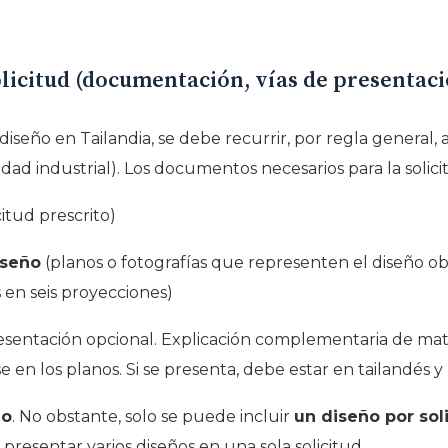
licitud (documentación, vías de presentació
diseño en Tailandia, se debe recurrir, por regla general,
ad industrial). Los documentos necesarios para la solicit
itud prescrito)
iseño
(planos o fotografías que representen el diseño obj
s en seis proyecciones)
sentación opcional. Explicación complementaria de materi
n los planos. Si se presenta, debe estar en tailandés y 
ño
. No obstante, solo se puede incluir
un diseño por sol
 presentar varios diseños en una sola solicitud.