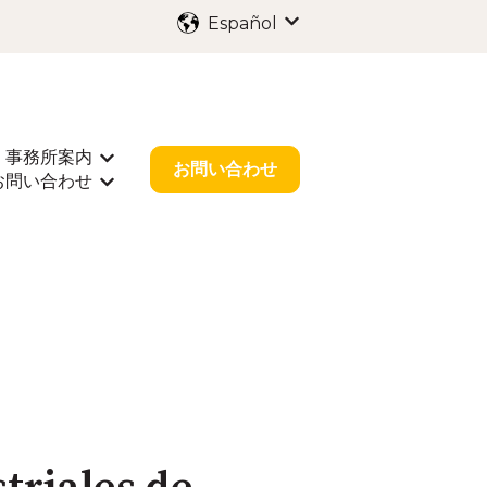
Español
Traducciones de Mostr
事務所案内
出願
rar submenú de 業種別サポート
Mostrar submenú de 事務所案内
お問い合わせ
お問い合わせ
r submenú de お役立ち情報
Mostrar submenú de お問い合わせ