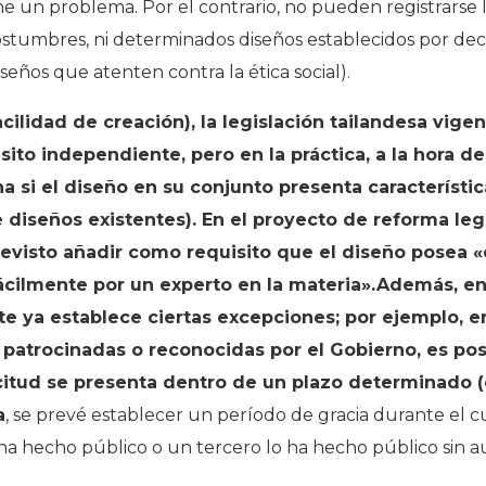
ne un problema. Por el contrario, no pueden registrarse
costumbres, ni determinados diseños establecidos por d
seños que atenten contra la ética social).
acilidad de creación), la legislación tailandesa vige
o independiente, pero en la práctica, a la hora de
a si el diseño en su conjunto presenta característic
e diseños existentes). En el proyecto de reforma leg
evisto añadir como requisito que el diseño posea «c
cilmente por un experto en la materia».Además, en 
te ya establece ciertas excepciones; por ejemplo, e
patrocinadas o reconocidas por el Gobierno, es po
icitud se presenta dentro de un plazo determinado (
a
, se prevé establecer un período de gracia durante el c
o ha hecho público o un tercero lo ha hecho público sin 