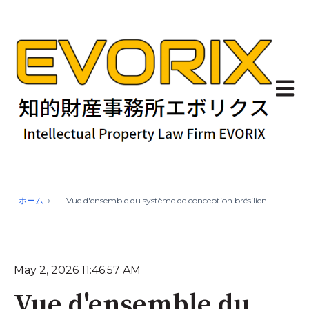
Ouvrir
ホーム
Vue d'ensemble du système de conception brésilien
May 2, 2026 11:46:57 AM
Vue d'ensemble du