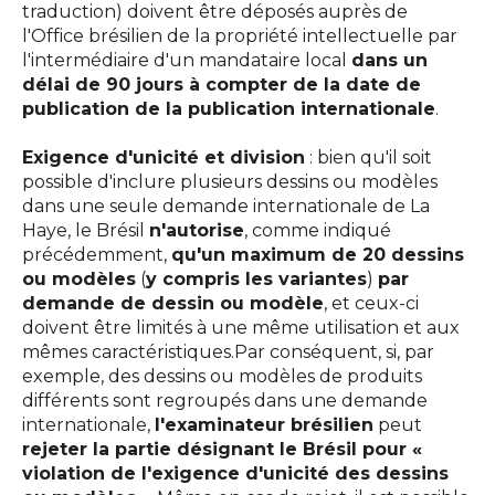
traduction) doivent être déposés auprès de
l'Office brésilien de la propriété intellectuelle par
l'intermédiaire d'un mandataire local
dans un
délai de 90 jours à compter de la date de
publication de la publication internationale
.
Exigence d'unicité et division
: bien qu'il soit
possible d'inclure plusieurs dessins ou modèles
dans une seule demande internationale de La
Haye, le Brésil
n'autorise
, comme indiqué
précédemment,
qu'un maximum de 20 dessins
ou modèles
(
y compris les variantes
)
par
demande de dessin ou modèle
, et ceux-ci
doivent être limités à une même utilisation et aux
mêmes caractéristiques.Par conséquent, si, par
exemple, des dessins ou modèles de produits
différents sont regroupés dans une demande
internationale,
l'examinateur brésilien
peut
rejeter la partie désignant le Brésil pour «
violation de l'exigence d'unicité des dessins