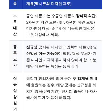
목
개요(멕시코의 디자인 제도)
보
공업 제품 또는 수공업 제품의
장식적 외관
.
호
2차원(디자인 도면) 및 3차원(디자인 모델)
대
디자인이 대상. 순수하게 기능적인 형상은
상
보호 대상에서 제외.
등
신규성
(공지된 디자인과 명확히 다른 것) 및
록
산업상 이용 가능성이
필요. 형상·무늬가 기
요
존 디자인과 극히 유사하지 않아야 함. 기능
건
에만 의존하는 특징은 등록 불가.
신
창작자(권리자)에 의한 공개 후
12개월 이내
규
에
출원하는 경우, 해당 공개는 신규성을 해
성
치지 않음(유예기간). 전시회 출품이나 자사
상
웹사이트 게재 등이 해당됨.
실
의