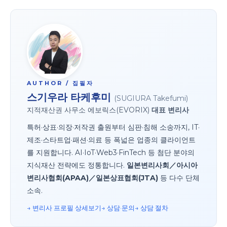
AUTHOR / 집필자
스기우라 타케후미
(SUGIURA Takefumi)
지적재산권 사무소 에보릭스(EVORIX)
대표 변리사
특허·상표·의장·저작권 출원부터 심판·침해 소송까지, IT·
제조·스타트업·패션·의료 등 폭넓은 업종의 클라이언트
를 지원합니다. AI·IoT·Web3·FinTech 등 첨단 분야의
지식재산 전략에도 정통합니다.
일본변리사회／아시아
변리사협회(APAA)／일본상표협회(JTA)
등 다수 단체
소속.
→ 변리사 프로필 상세
보기→ 상담·문의
→ 상담 절차