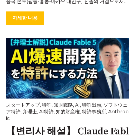
중국 본토(광둥-홍콩-마카오 대만구) 진출의 거점으로서...
자세한 내용
スタートアップ
,
特許
,
知財戦略
,
AI
,
特許出願
,
ソフトウェ
ア特許
,
弁理士
,
AI特許
,
知的財産権
,
特許事務所
,
Anthrop
ic
【변리사 해설】 Claude Fabl