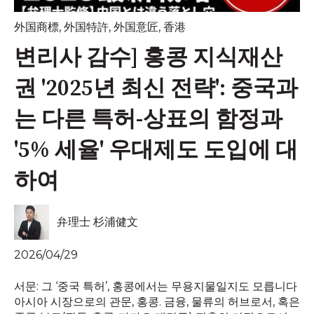
外国商標
,
外国特許
,
外国意匠
,
香港
변리사 감수] 홍콩 지식재산
권 '2025년 최신 전략': 중국과
는 다른 특허-상표의 함정과
'5% 세율' 우대제도 도입에 대
하여
弁理士 杉浦健文
2026/04/29
서문: 그 ‘중국 특허’, 홍콩에서는 무용지물일지도 모릅니다
아시아 시장으로의 관문, 홍콩. 금융, 물류의 허브로서, 혹은