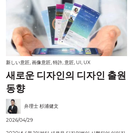
新しい意匠
,
画像意匠
,
特許
,
意匠
,
UI
,
UX
새로운 디자인의 디자인 출원
동향
弁理士 杉浦健文
2026/04/29