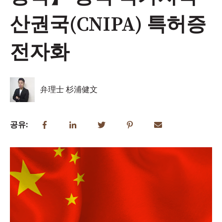
산권국(CNIPA) 특허증
전자화
弁理士 杉浦健文
공유: