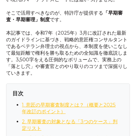
そこで活用すべきなのが、特許庁が提供する
「早期審
査・早期審理」制度
です。
本記事では、令和7年（2025年）3月に改訂された最新
のガイドラインに基づき、戦略的意匠権コンサルタント
であるベテラン弁理士の視点から、本制度を使いこなし
て最短距離で権利を勝ち取るための全知識を徹底説しま
す。3,500字をえる圧倒的なボリュームで、実務上の
「落とし穴」や審査官とのやり取りのコツまで深掘りし
ていきます。
目次
1. 意匠の早期審査制度とは？（概要と2025
年改訂のポイント）
2. 早期審査の対象となる「3つのケース」判
定リスト