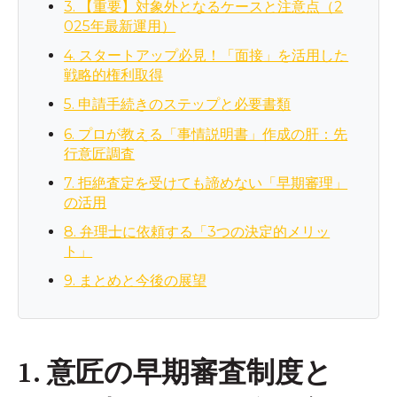
3. 【重要】対象外となるケースと注意点（2
025年最新運用）
4. スタートアップ必見！「面接」を活用した
戦略的権利取得
5. 申請手続きのステップと必要書類
6. プロが教える「事情説明書」作成の肝：先
行意匠調査
7. 拒絶査定を受けても諦めない「早期審理」
の活用
8. 弁理士に依頼する「3つの決定的メリッ
ト」
9. まとめと今後の展望
1. 意匠の早期審査制度と