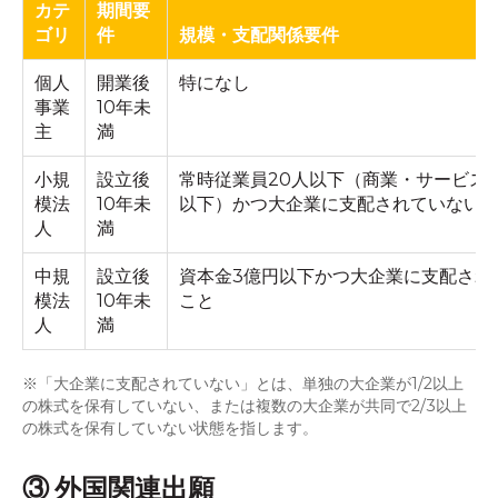
カテ
期間要
ゴリ
件
規模・支配関係要件
個人
開業後
特になし
事業
10年未
主
満
小規
設立後
常時従業員20人以下（商業・サービス
模法
10年未
以下）かつ大企業に支配されていない
人
満
中規
設立後
資本金3億円以下かつ大企業に支配され
模法
10年未
こと
人
満
※「大企業に支配されていない」とは、単独の大企業が1/2以上
の株式を保有していない、または複数の大企業が共同で2/3以上
の株式を保有していない状態を指します。
③ 外国関連出願