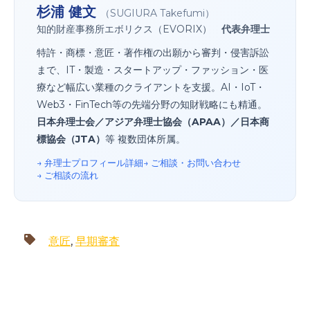
杉浦 健文
（SUGIURA Takefumi）
知的財産事務所エボリクス（EVORIX）
代表弁理士
特許・商標・意匠・著作権の出願から審判・侵害訴訟
まで、IT・製造・スタートアップ・ファッション・医
療など幅広い業種のクライアントを支援。AI・IoT・
Web3・FinTech等の先端分野の知財戦略にも精通。
日本弁理士会／アジア弁理士協会（APAA）／日本商
標協会（JTA）
等 複数団体所属。
→ 弁理士プロフィール詳細
→ ご相談・お問い合わせ
→ ご相談の流れ
意匠
,
早期審査