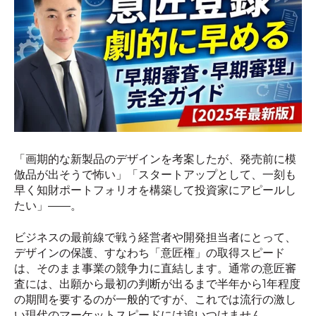
「画期的な新製品のデザインを考案したが、発売前に模
倣品が出そうで怖い」「スタートアップとして、一刻も
早く知財ポートフォリオを構築して投資家にアピールし
たい」——。
ビジネスの最前線で戦う経営者や開発担当者にとって、
デザインの保護、すなわち「意匠権」の取得スピード
は、そのまま事業の競争力に直結します。通常の意匠審
査には、出願から最初の判断が出るまで半年から1年程度
の期間を要するのが一般的ですが、これでは流行の激し
い現代のマーケットスピードには追いつけません。