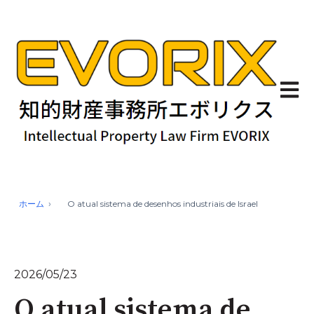
Abrir 
ホーム
O atual sistema de desenhos industriais de Israel
2026/05/23
O atual sistema de