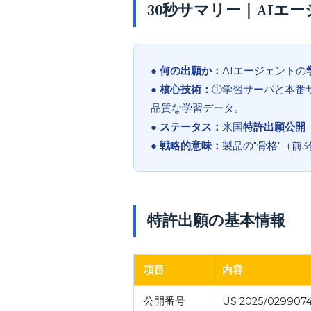
30秒サマリー｜AIエ
● 何の出願か：
AIエージェントの
● 核心技術：
①学習サーバと本番
品質な学習データ。
● ステータス：
米国
特許出願公開
● 戦略的意味：
製品の"骨格"（前
特許出願の基本情報
項目
内容
公開番号
US 2025/0299074