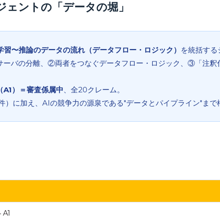
ージェントの「データの堀」
学習〜推論のデータの流れ（データフロー・ロジック）
を統括する
サーバの分離、②両者をつなぐデータフロー・ロジック、③「注釈
（A1）＝審査係属中
、全20クレーム。
3件）に加え、AIの競争力の源泉である"データとパイプライン"ま
 A1