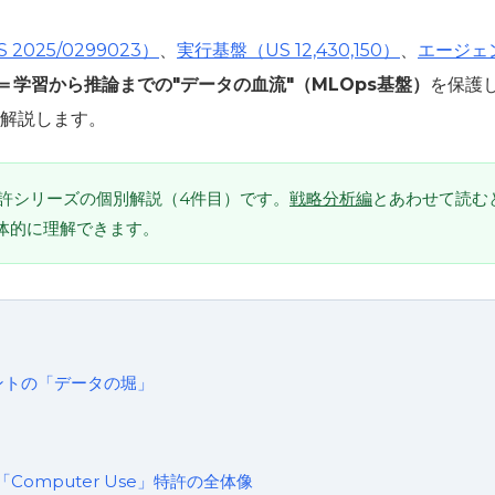
 2025/0299023）
、
実行基盤（US 12,430,150）
、
エージェント
＝学習から推論までの"データの血流"（MLOps基盤）
を保護
解説します。
ic特許シリーズの個別解説（4件目）です。
戦略分析編
とあわせて読むと、
体的に理解できます。
ントの「データの堀」
「Computer Use」特許の全体像