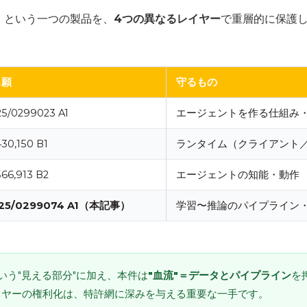
Use」という一つの製品を、
4つの異なるレイヤー
で重層的に保護
出願
守るもの
25/0299023 A1
エージェントを作る仕組み
430,150 B1
ランタイム（クライアント
566,913 B2
エージェントの知能・動作
025/0299074 A1（本記事）
学習〜推論のパイプライン
いう"見える部分"に加え、本件は
"血流"＝データとパイプライン
を
イヤーの権利化は、特許網に深みを与える重要な一手です。