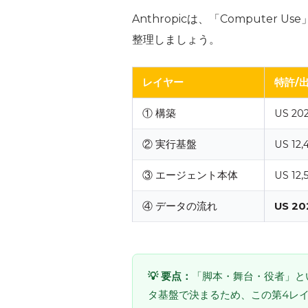
Anthropicは、「Computer 
整理しましょう。
レイヤー
特許/
① 構築
US 20
② 実行基盤
US 12,
③ エージェント本体
US 12,
④ データの流れ
US 2
💡 要点：
「脚本・舞台・役者」と
タ基盤で決まるため、この第4レ