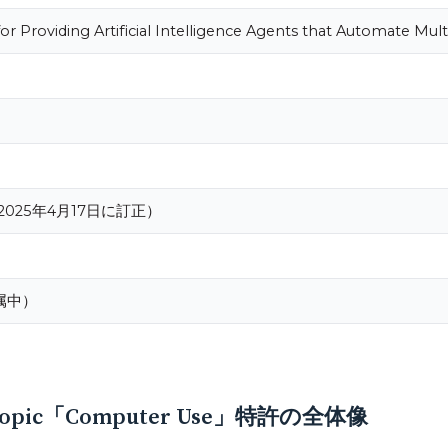
or Providing Artificial Intelligence Agents that Automate Mu
C（2025年4月17日に訂正）
属中）
pic「Computer Use」特許の全体像