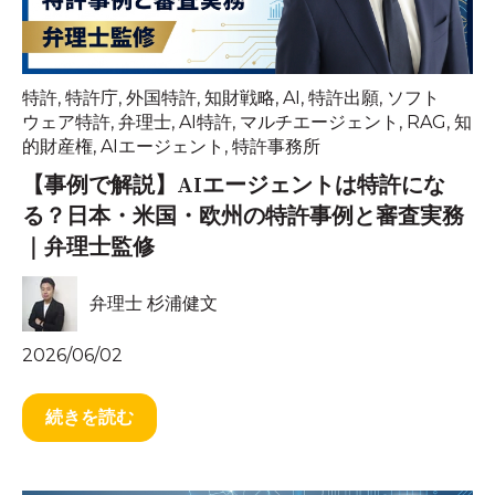
特許
,
特許庁
,
外国特許
,
知財戦略
,
AI
,
特許出願
,
ソフト
ウェア特許
,
弁理士
,
AI特許
,
マルチエージェント
,
RAG
,
知
的財産権
,
AIエージェント
,
特許事務所
【事例で解説】AIエージェントは特許にな
る？日本・米国・欧州の特許事例と審査実務
｜弁理士監修
弁理士 杉浦健文
2026/06/02
続きを読む