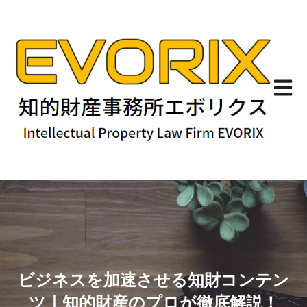
メイン
ビジネスを加速させる知財コンテン
ツ｜知的財産のプロが徹底解説！