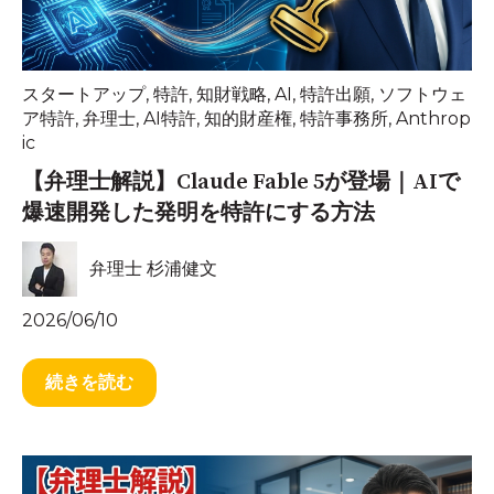
スタートアップ
,
特許
,
知財戦略
,
AI
,
特許出願
,
ソフトウェ
ア特許
,
弁理士
,
AI特許
,
知的財産権
,
特許事務所
,
Anthrop
ic
【弁理士解説】Claude Fable 5が登場｜AIで
爆速開発した発明を特許にする方法
弁理士 杉浦健文
2026/06/10
続きを読む