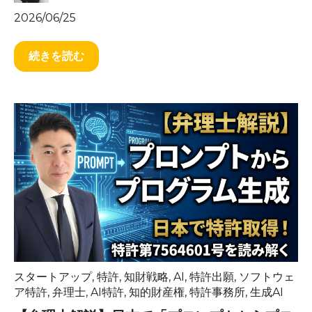
2026/06/25
続きを読む
スタートアップ
,
特許
,
知財戦略
,
AI
,
特許出願
,
ソフトウェ
ア特許
,
弁理士
,
AI特許
,
知的財産権
,
特許事務所
,
生成AI