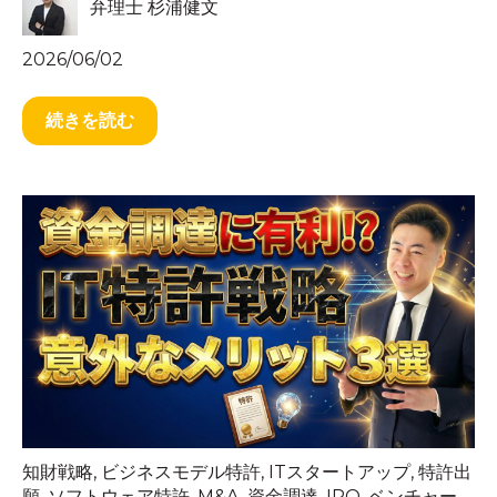
弁理士 杉浦健文
2026/06/02
続きを読む
知財戦略
,
ビジネスモデル特許
,
ITスタートアップ
,
特許出
願
,
ソフトウェア特許
,
M&A
,
資金調達
,
IPO
,
ベンチャー