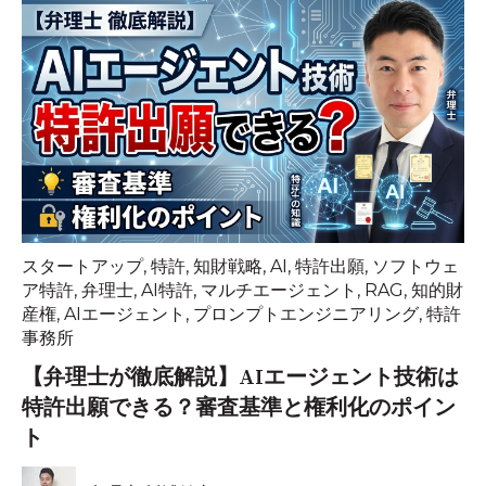
スタートアップ
,
特許
,
知財戦略
,
AI
,
特許出願
,
ソフトウェ
ア特許
,
弁理士
,
AI特許
,
マルチエージェント
,
RAG
,
知的財
産権
,
AIエージェント
,
プロンプトエンジニアリング
,
特許
事務所
【弁理士が徹底解説】AIエージェント技術は
特許出願できる？審査基準と権利化のポイン
ト