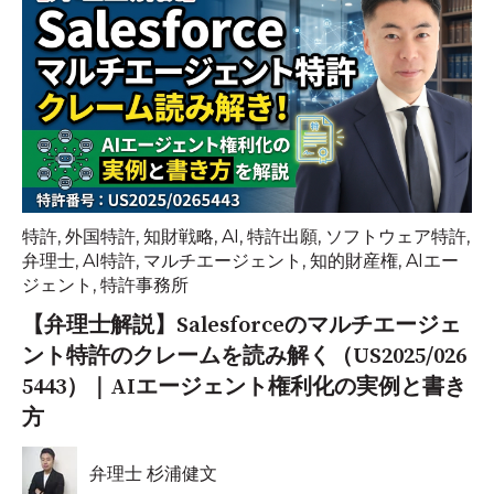
特許
,
外国特許
,
知財戦略
,
AI
,
特許出願
,
ソフトウェア特許
,
弁理士
,
AI特許
,
マルチエージェント
,
知的財産権
,
AIエー
ジェント
,
特許事務所
【弁理士解説】Salesforceのマルチエージェ
ント特許のクレームを読み解く（US2025/026
5443）｜AIエージェント権利化の実例と書き
方
弁理士 杉浦健文