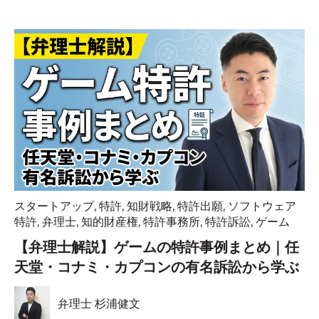
スタートアップ
,
特許
,
知財戦略
,
特許出願
,
ソフトウェア
特許
,
弁理士
,
知的財産権
,
特許事務所
,
特許訴訟
,
ゲーム
【弁理士解説】ゲームの特許事例まとめ｜任
天堂・コナミ・カプコンの有名訴訟から学ぶ
弁理士 杉浦健文