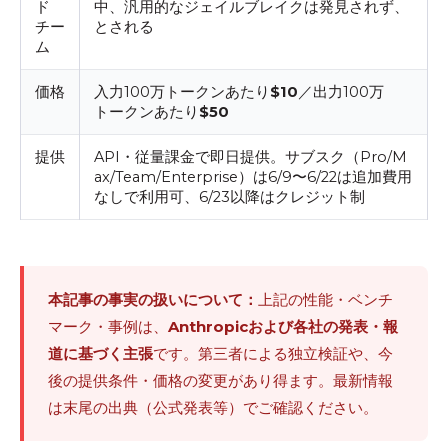
ド
中、汎用的なジェイルブレイクは発見されず、
チー
とされる
ム
価格
入力100万トークンあたり
$10
／出力100万
トークンあたり
$50
提供
API・従量課金で即日提供。サブスク（Pro/M
ax/Team/Enterprise）は6/9〜6/22は追加費用
なしで利用可、6/23以降はクレジット制
本記事の事実の扱いについて：
上記の性能・ベンチ
マーク・事例は、
Anthropicおよび各社の発表・報
道に基づく主張
です。第三者による独立検証や、今
後の提供条件・価格の変更があり得ます。最新情報
は末尾の出典（公式発表等）でご確認ください。