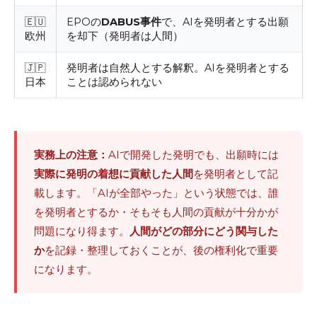
🇪🇺
EPOの
DABUS事件
で、AIを発明者とする出願
欧州
を却下（発明者は人間）
🇯🇵
発明者は自然人とする解釈。AIを発明者とする
日本
ことは認められない
実務上の注意：
AIで開発した発明でも、出願時には
実際に発明の着想に貢献した人間
を発明者として記
載します。「AIが全部やった」という状態では、誰
を発明者とするか・そもそも人間の貢献が十分かが
問題になり得ます。
人間がどの部分にどう関与した
か
を記録・整理しておくことが、後の権利化で重要
になります。