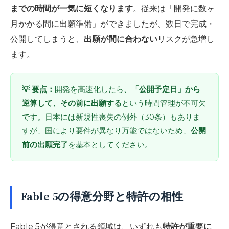
までの時間が一気に短くなります
。従来は「開発に数ヶ
月かかる間に出願準備」ができましたが、数日で完成・
公開してしまうと、
出願が間に合わない
リスクが急増し
ます。
💡 要点：
開発を高速化したら、
「公開予定日」から
逆算して、その前に出願する
という時間管理が不可欠
です。日本には新規性喪失の例外（30条）もありま
すが、国により要件が異なり万能ではないため、
公開
前の出願完了
を基本としてください。
Fable 5の得意分野と特許の相性
Fable 5が得意とされる領域は、いずれも
特許が重要に