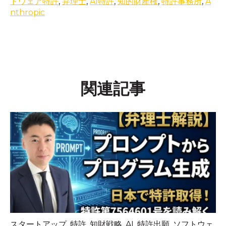
トウェア特許
,
弁理士
,
AI特許
,
知的財産権
,
特許事務所
,
A
nthropic
関連記事
スタートアップ
,
特許
,
知財戦略
,
AI
,
特許出願
,
ソフトウェ