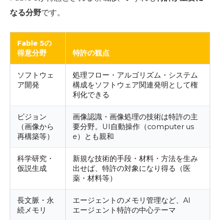
なる分野
です。
Fable 5の
得意分野
特許の観点
ソフトウェ
処理フロー・アルゴリズム・システム
ア開発
構成をソフトウェア関連発明として権
利化できる
ビジョン
画像認識・画像処理の技術は特許の主
（画像から
要分野。UI自動操作（computer us
再構築等）
e）とも親和
科学研究・
新規な技術的手段・材料・方法を生み
仮説生成
出せば、特許の対象になり得る（医
薬・材料等）
長文脈・永
エージェントのメモリ管理など、AI
続メモリ
エージェント特許の中心テーマ