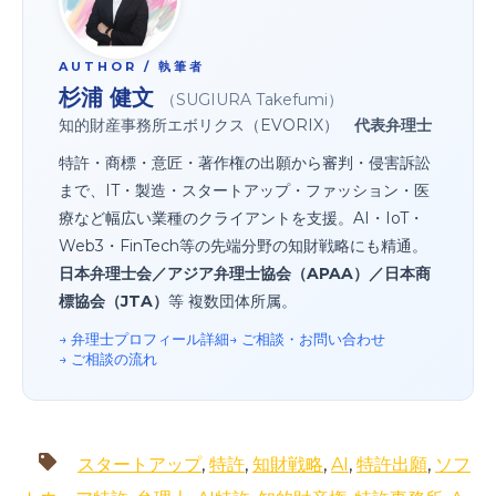
AUTHOR / 執筆者
杉浦 健文
（SUGIURA Takefumi）
知的財産事務所エボリクス（EVORIX）
代表弁理士
特許・商標・意匠・著作権の出願から審判・侵害訴訟
まで、IT・製造・スタートアップ・ファッション・医
療など幅広い業種のクライアントを支援。AI・IoT・
Web3・FinTech等の先端分野の知財戦略にも精通。
日本弁理士会／アジア弁理士協会（APAA）／日本商
標協会（JTA）
等 複数団体所属。
→ 弁理士プロフィール詳細
→ ご相談・お問い合わせ
→ ご相談の流れ
スタートアップ
,
特許
,
知財戦略
,
AI
,
特許出願
,
ソフ