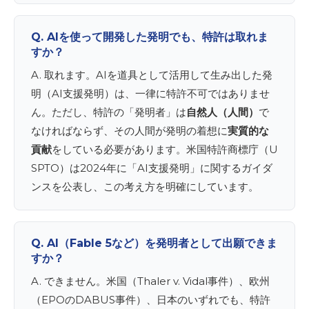
Q. AIを使って開発した発明でも、特許は取れま
すか？
A. 取れます。AIを道具として活用して生み出した発
明（AI支援発明）は、一律に特許不可ではありませ
ん。ただし、特許の「発明者」は
自然人（人間）
で
なければならず、その人間が発明の着想に
実質的な
貢献
をしている必要があります。米国特許商標庁（U
SPTO）は2024年に「AI支援発明」に関するガイダ
ンスを公表し、この考え方を明確にしています。
Q. AI（Fable 5など）を発明者として出願できま
すか？
A. できません。米国（Thaler v. Vidal事件）、欧州
（EPOのDABUS事件）、日本のいずれでも、特許