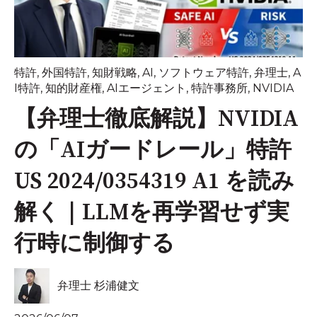
特許
,
外国特許
,
知財戦略
,
AI
,
ソフトウェア特許
,
弁理士
,
A
I特許
,
知的財産権
,
AIエージェント
,
特許事務所
,
NVIDIA
【弁理士徹底解説】NVIDIA
の「AIガードレール」特許
US 2024/0354319 A1 を読み
解く｜LLMを再学習せず実
行時に制御する
弁理士 杉浦健文