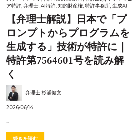
ア特許
,
弁理士
,
AI特許
,
知的財産権
,
特許事務所
,
生成AI
【弁理士解説】日本で「プ
ロンプトからプログラムを
生成する」技術が特許に｜
特許第7564601号を読み解
く
弁理士 杉浦健文
2026/06/14
...
続きを読む