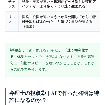
チャ
試作・実装が速い＝
権利化すべき新しい技術ア
ンス
イデアが、より多く・より速く生まれる
リス
開発・公開が速い＝
うっかり公開してから「特
ク
許を出せばよかった」と気づく
事態が増える
（後述）
💡 要点：
「速く作れる」時代は、
「速く権利化す
る」体制
とセットでこそ強みになります。開発の高速
化に、知財のスピードを追いつかせることが、これか
らの競争力を分けます。
弁理士の視点②｜AIで作った発明は特
許になるのか？