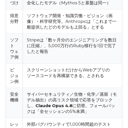
づけ
全化したモデル（Mythos 5と基盤は同一）
得意
ソフトウェア開発・知識労働・ビジョン（画
分野
像）・科学研究等。Anthropicは「これまで一
般提供したどのモデルも上回る」とする
ソフ
Stripeは「数ヶ月分のエンジニアリングを数日
ト
に圧縮」、5,000万行のRuby移行を1日で完了
ウェ
したと報告
ア例
ビ
スクリーンショットだけからWebアプリの
ジョ
ソースコードを再構築できる、とされる
ン例
安全
サイバーセキュリティ／生物・化学／蒸留（モ
機構
デル抽出）の高リスク領域で応答をブロック
し、
Claude Opus 4.8
に切替。フォールバッ
クは「全セッションの5%未満」
レッ
外部バグバウンティで1,000時間超のテスト