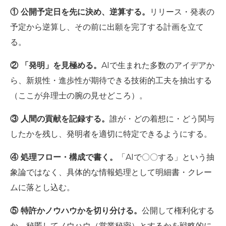
① 公開予定日を先に決め、逆算する。
リリース・発表の
予定から逆算し、その前に出願を完了する計画を立て
る。
② 「発明」を見極める。
AIで生まれた多数のアイデアか
ら、新規性・進歩性が期待できる技術的工夫を抽出する
（ここが弁理士の腕の見せどころ）。
③ 人間の貢献を記録する。
誰が・どの着想に・どう関与
したかを残し、発明者を適切に特定できるようにする。
④ 処理フロー・構成で書く。
「AIで〇〇する」という抽
象論ではなく、具体的な情報処理として明細書・クレー
ムに落とし込む。
⑤ 特許かノウハウかを切り分ける。
公開して権利化する
か、秘匿してノウハウ（営業秘密）とするかを戦略的に