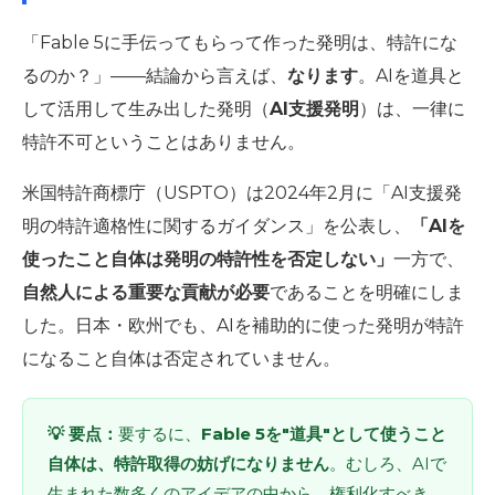
「Fable 5に手伝ってもらって作った発明は、特許にな
るのか？」――結論から言えば、
なります
。AIを道具と
して活用して生み出した発明（
AI支援発明
）は、一律に
特許不可ということはありません。
米国特許商標庁（USPTO）は2024年2月に「AI支援発
明の特許適格性に関するガイダンス」を公表し、
「AIを
使ったこと自体は発明の特許性を否定しない」
一方で、
自然人による重要な貢献が必要
であることを明確にしま
した。日本・欧州でも、AIを補助的に使った発明が特許
になること自体は否定されていません。
💡 要点：
要するに、
Fable 5を"道具"として使うこと
自体は、特許取得の妨げになりません
。むしろ、AIで
生まれた数多くのアイデアの中から、権利化すべき