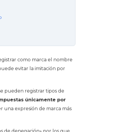
o
registrar como marca el nombre
puede evitar la imitación por
se pueden registrar tipos de
ompuestas únicamente por
ger una expresión de marca más
os de denegación» por los que