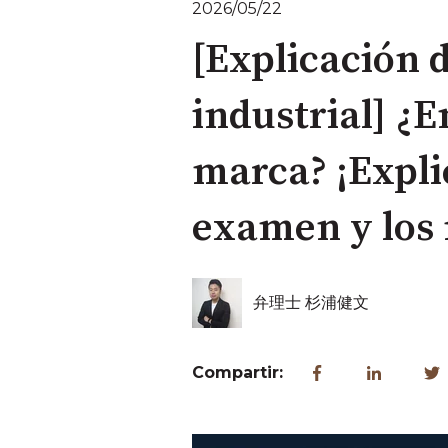
2026/05/22
[Explicación 
industrial] ¿E
marca? ¡Explic
examen y los 
弁理士 杉浦健文
Compartir: