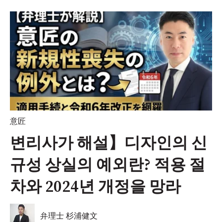
意匠
변리사가 해설】디자인의 신
규성 상실의 예외란? 적용 절
차와 2024년 개정을 망라
弁理士 杉浦健文