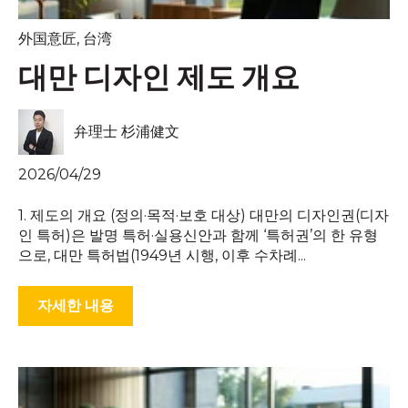
外国意匠
,
台湾
대만 디자인 제도 개요
弁理士 杉浦健文
2026/04/29
1. 제도의 개요 (정의·목적·보호 대상) 대만의 디자인권(디자
인 특허)은 발명 특허·실용신안과 함께 ‘특허권’의 한 유형
으로, 대만 특허법(1949년 시행, 이후 수차례...
자세한 내용