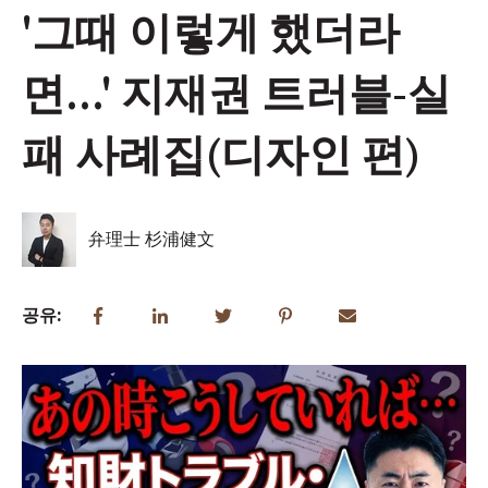
'그때 이렇게 했더라
면...' 지재권 트러블-실
패 사례집(디자인 편)
弁理士 杉浦健文
공유: