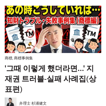
商標
,
商標事例集
'그때 이렇게 했더라면...' 지
재권 트러블-실패 사례집(상
표편)
弁理士 杉浦健文