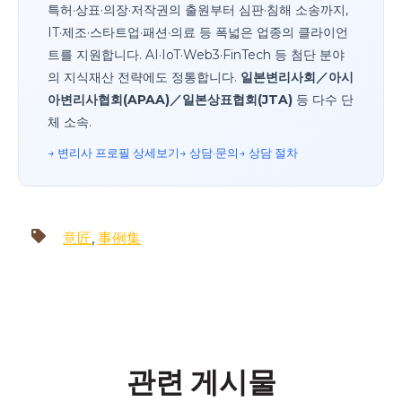
특허·상표·의장·저작권의 출원부터 심판·침해 소송까지,
IT·제조·스타트업·패션·의료 등 폭넓은 업종의 클라이언
트를 지원합니다. AI·IoT·Web3·FinTech 등 첨단 분야
의 지식재산 전략에도 정통합니다.
일본변리사회／아시
아변리사협회(APAA)／일본상표협회(JTA)
등 다수 단
체 소속.
→ 변리사 프로필 상세
보기→ 상담·문의
→ 상담 절차
意匠
,
事例集
관련 게시물