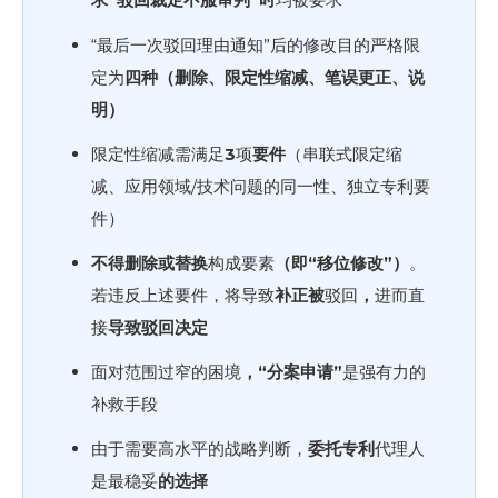
“最后一次驳回理由通知”后的修改目的严格限
定为
四种（删除、限定性缩减、笔误更正、说
明）
限定性缩减需满足
3
项
要件
（串联式限定缩
减、应用领域/技术问题的同一性、独立专利要
件）
不得删除或替换
构成要素
（即“移位修改”）
。
若违反上述要件，将导致
补正被
驳回
，
进而直
接
导致驳回决定
面对范围过窄的困境
，“分案申请”
是强有力的
补救手段
由于需要高水平的战略判断，
委托专利
代理人
是最稳妥
的选择