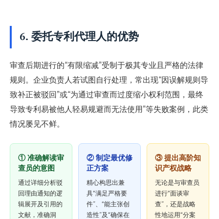
6. 委托专利代理人的优势
审查后期进行的“有限缩减”受制于极其专业且严格的法律
规则。企业负责人若试图自行处理，常出现“因误解规则导
致补正被驳回”或“为通过审查而过度缩小权利范围，最终
导致专利易被他人轻易规避而无法使用”等失败案例，此类
情况屡见不鲜。
① 准确解读审
② 制定最优修
③ 提出高阶知
查员的意图
正方案
识产权战略
通过详细分析驳
精心构思出兼
无论是与审查员
回理由通知的逻
具“满足严格要
进行“面谈审
辑展开及引用的
件”、“能主张创
查”，还是战略
文献，准确洞
造性”及“确保在
性地运用“分案