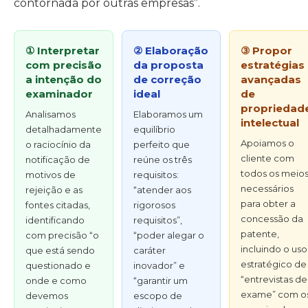
contornada por outras empresas”.
① Interpretar
② Elaboração
③ Propor
com precisão
da proposta
estratégias
a intenção do
de correção
avançadas
examinador
ideal
de
propriedad
Analisamos
Elaboramos um
intelectual
detalhadamente
equilíbrio
Apoiamos o
o raciocínio da
perfeito que
cliente com
notificação de
reúne os três
todos os meio
motivos de
requisitos:
necessários
rejeição e as
“atender aos
para obter a
fontes citadas,
rigorosos
concessão da
identificando
requisitos”,
patente,
com precisão “o
“poder alegar o
incluindo o uso
que está sendo
caráter
estratégico de
questionado e
inovador” e
“entrevistas de
onde e como
“garantir um
exame” com o
devemos
escopo de