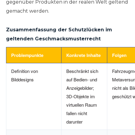
gegenüber Produkten in der realen Welt geltend
gemacht werden.
Zusammenfassung der Schutzlücken im
geltenden Geschmacksmusterrecht
Problempunkte
Konkrete Inhalte
Folgen
Definition von
Beschränkt sich
Fahrzeugmo
Bilddesigns
auf Bedien- und
Metaversu
Anzeigebilder;
nicht als B
3D-Objekte im
geschützt 
virtuellen Raum
fallen nicht
darunter