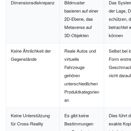
Dimensionsdiskrepanz
Bildmuster
Das System 
basieren auf einer
der Lage, 
2D-Ebene, das
schützen, d
Metaverse auf
betrachtet 
3D-Objekten
können
Keine Ähnlichkeit der
Reale Autos und
Selbst bei i
Gegenstände
virtuelle
Form erstre
Fahrzeuge
Geschmack
gehören
nicht darauf
unterschiedlichen
Produktkategorien
an
Keine Unterstützung
Es gibt keine
Dies führt 
für Cross-Reality
Bestimmungen
exakte Kopi