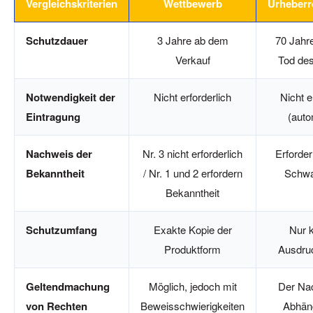
Vergleichskriterien
Wettbewerb
Urheberr
Schutzdauer
3 Jahre ab dem
70 Jahr
Verkauf
Tod de
Notwendigkeit der
Nicht erforderlich
Nicht e
Eintragung
(auto
Nachweis der
Nr. 3 nicht erforderlich
Erforder
Bekanntheit
/ Nr. 1 und 2 erfordern
Schwa
Bekanntheit
Schutzumfang
Exakte Kopie der
Nur 
Produktform
Ausdru
Geltendmachung
Möglich, jedoch mit
Der Na
von Rechten
Beweisschwierigkeiten
Abhäng