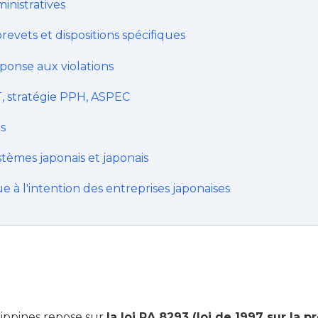
inistratives
brevets et dispositions spécifiques
éponse aux violations
T, stratégie PPH, ASPEC
s
stèmes japonais et japonais
ue à l'intention des entreprises japonaises
lippines repose sur
la loi RA 8293 (loi de 1997 sur la p