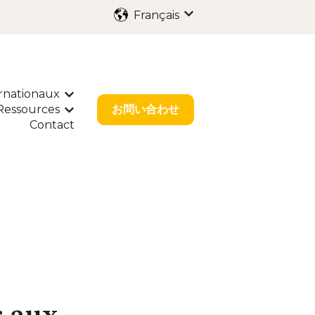
Français
Afficher le sous-menu p
rnationaux
enu pour Services
Afficher le sous-menu pour Dépôts Internat
Ressources
お問い合わせ
our Solutions Sectorielles
r le sous-menu pour À propos
Afficher le sous-menu pour Ressources
Contact