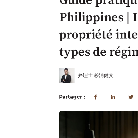
Guide pratiqu
Philippines | 
propriété inte
types de régim
弁理士 杉浦健文
Partager :