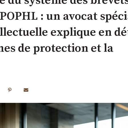
e du système des brevet
IPOPHL : un avocat spéci
llectuelle explique en dét
es de protection et la