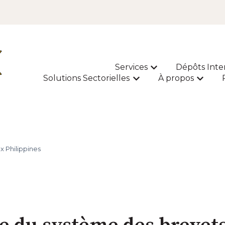
Services
Dépôts Inte
Afficher le sous-m
Solutions Sectorielles
À propos
Afficher le sous-menu p
Affiche
x Philippines