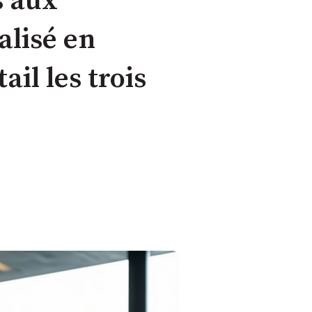
s aux
alisé en
ail les trois