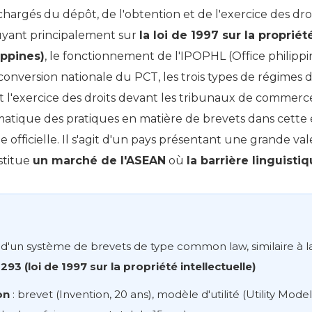
 chargés du dépôt, de l'obtention et de l'exercice des dro
uyant principalement sur
la loi de 1997 sur la propriét
ippines)
, le fonctionnement de l'IPOPHL (Office philippin
conversion nationale du PCT, les trois types de régimes 
,et l'exercice des droits devant les tribunaux de commer
matique des pratiques en matière de brevets dans cette
ue officielle. Il s'agit d'un pays présentant une grande v
nstitue
un marché de l'ASEAN
où
la barrière linguistiq
 d'un système de brevets de type common law, similaire à la
293 (loi de 1997 sur la propriété intellectuelle)
on
: brevet (Invention, 20 ans), modèle d'utilité (Utility Mod