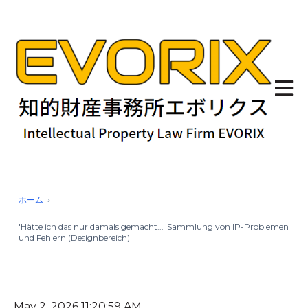
Haupt
ホーム
'Hätte ich das nur damals gemacht...' Sammlung von IP-Problemen
und Fehlern (Designbereich)
May 2, 2026 11:20:59 AM