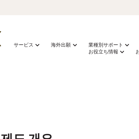
サービス
海外出願
業種別サポート
サービス을(를) 위한 하위 메뉴 보기
海外出願을(를) 위한 하위 메뉴
業種別
お役立ち情報
お役立ち情