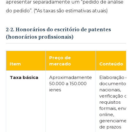
apresentar separadamente um “pedido de análise
do pedido”. (*As taxas são estimativas atuais)
2-2. Honorários do escritório de patentes
(honorários profissionais)
Preço de
Item
mercado
Conteúdo
Taxa básica
Aproximadamente
Elaboração de
50.000 a 150.000
documentos
ienes
nacionais,
verificação de
requisitos
formais, envio
online,
gerenciament
de prazos