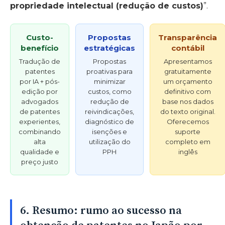
propriedade intelectual (redução de custos)
”.
Custo-
Propostas
Transparência
benefício
estratégicas
contábil
Tradução de
Propostas
Apresentamos
patentes
proativas para
gratuitamente
por IA + pós-
minimizar
um orçamento
edição por
custos, como
definitivo com
advogados
redução de
base nos dados
de patentes
reivindicações,
do texto original.
experientes,
diagnóstico de
Oferecemos
combinando
isenções e
suporte
alta
utilização do
completo em
qualidade e
PPH
inglês
preço justo
6. Resumo: rumo ao sucesso na