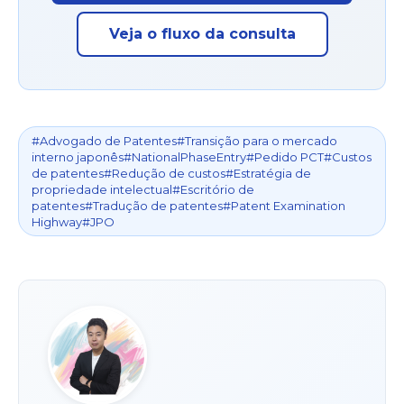
Veja o fluxo da consulta
#Advogado de Patentes#Transição para o mercado
interno japonês#NationalPhaseEntry#Pedido PCT#Custos
de patentes#Redução de custos#Estratégia de
propriedade intelectual#Escritório de
patentes#Tradução de patentes#Patent Examination
Highway#JPO