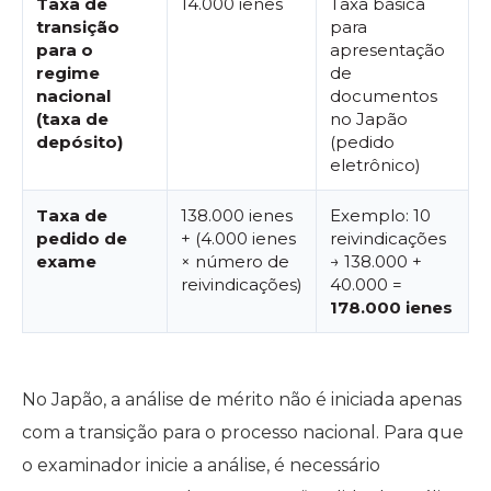
Taxa de
14.000 ienes
Taxa básica
transição
para
para o
apresentação
regime
de
nacional
documentos
(taxa de
no Japão
depósito)
(pedido
eletrônico)
Taxa de
138.000 ienes
Exemplo: 10
pedido de
+ (4.000 ienes
reivindicações
exame
× número de
→ 138.000 +
reivindicações)
40.000 =
178.000 ienes
No Japão, a análise de mérito não é iniciada apenas
com a transição para o processo nacional. Para que
o examinador inicie a análise, é necessário