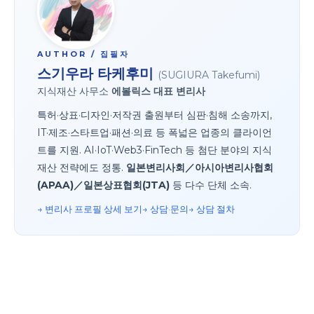
AUTHOR / 집필자
스기우라 타케후미
(SUGIURA Takefumi)
지식재산 사무소
에볼릭스 대표
변리사
특허·상표·디자인·저작권 출원부터 심판·침해 소송까지,
IT·제조·스타트업·패션·의료 등 폭넓은 업종의 클라이언
트를 지원. AI·IoT·Web3·FinTech 등 첨단 분야의 지식
재산 전략에도 정통.
일본변리사회／아시아변리사협회
(APAA)／일본상표협회(JTA)
등 다수 단체 소속.
→ 변리사 프로필 상세 보기
→ 상담·문의
→ 상담 절차