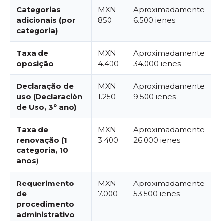
Categorias
MXN
Aproximadamente
adicionais (por
850
6.500 ienes
categoria)
Taxa de
MXN
Aproximadamente
oposição
4.400
34.000 ienes
Declaração de
MXN
Aproximadamente
uso (Declaración
1.250
9.500 ienes
de Uso, 3º ano)
Taxa de
MXN
Aproximadamente
renovação (1
3.400
26.000 ienes
categoria, 10
anos)
Requerimento
MXN
Aproximadamente
de
7.000
53.500 ienes
procedimento
administrativo