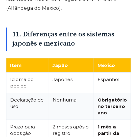
(Alfândega do México).
11. Diferenças entre os sistemas
japonês e mexicano
Item
Japão
México
Idioma do
Japonês
Espanhol
pedido
Declaração de
Nenhuma
Obrigatório
uso
no terceiro
ano
Prazo para
2 meses após o
1 mês a
oposição
registro
partir da