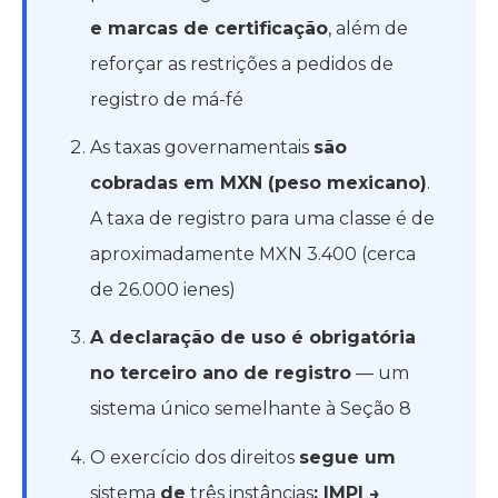
e marcas de certificação
, além de
reforçar as restrições a pedidos de
registro de má-fé
As taxas governamentais
são
cobradas em MXN (peso mexicano)
.
A taxa de registro para uma classe é de
aproximadamente MXN 3.400 (cerca
de 26.000 ienes)
A declaração de uso é obrigatória
no terceiro ano de registro
— um
sistema único semelhante à Seção 8
O exercício dos direitos
segue um
sistema
de
três instâncias
: IMPI →