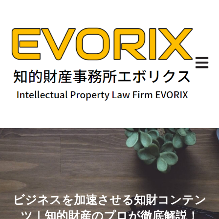
メイン
ビジネスを加速させる知財コンテン
ツ｜知的財産のプロが徹底解説！