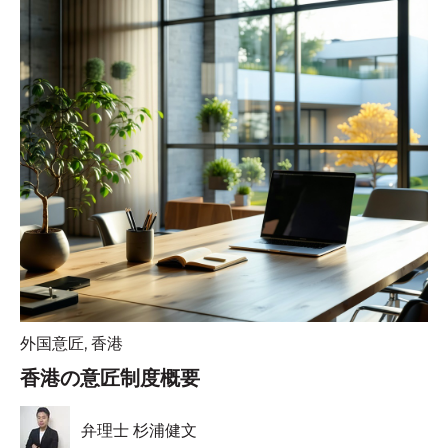
外国意匠
,
香港
香港の意匠制度概要
弁理士 杉浦健文