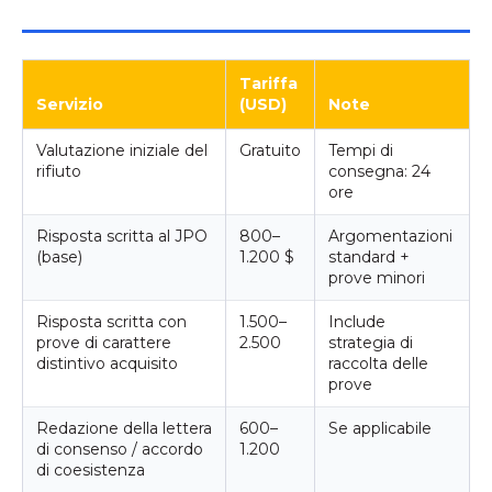
Tariffa
Servizio
(USD)
Note
Valutazione iniziale del
Gratuito
Tempi di
rifiuto
consegna: 24
ore
Risposta scritta al JPO
800–
Argomentazioni
(base)
1.200 $
standard +
prove minori
Risposta scritta con
1.500–
Include
prove di carattere
2.500
strategia di
distintivo acquisito
raccolta delle
prove
Redazione della lettera
600–
Se applicabile
di consenso / accordo
1.200
di coesistenza