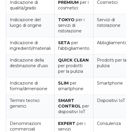
Indicazione di
PREMIUM
per i
Cosmetici
qualità/grado
cosmetici
Indicazione del
TOKYO
per i
Servizi di
luogo di origine
servizi di
ristorazione
ristorazione
Indicazione di
SETA
per
Abbigliamento
ingredienti/materiali
l'abbigliamento
Indicazione della
QUICK CLEAN
Prodotti per la
destinazione d'uso
per prodotti
pulizia
per la pulizia
Indicazione di
SLIM
per
Smartphone
forma/dimensione
smartphone
Termini tecnici
SMART
Dispositivi IoT
generici
CONTROL
per
dispositivi IoT
Denominazioni
EXPERT
per i
Consulenza
commerciali
servizi