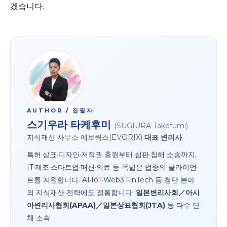
겠습니다.
AUTHOR / 집필자
스기우라 타케후미
(SUGIURA Takefumi)
지식재산 사무소 에보릭스(EVORIX)
대표 변리사
특허·상표·디자인·저작권 출원부터 심판·침해 소송까지,
IT·제조·스타트업·패션·의료 등 폭넓은 업종의 클라이언
트를 지원합니다. AI·IoT·Web3·FinTech 등 첨단 분야
의 지식재산 전략에도 정통합니다.
일본변리사회／아시
아변리사협회(APAA)／일본상표협회(JTA)
등 다수 단
체 소속.