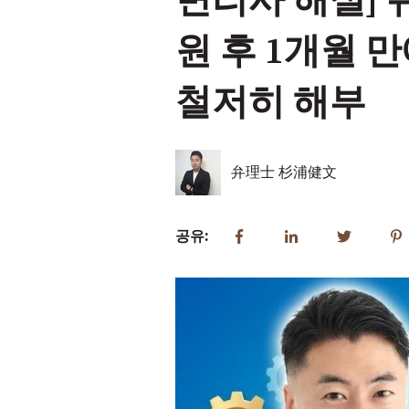
변리사 해설]
원 후 1개월 
철저히 해부
弁理士 杉浦健文
공유: