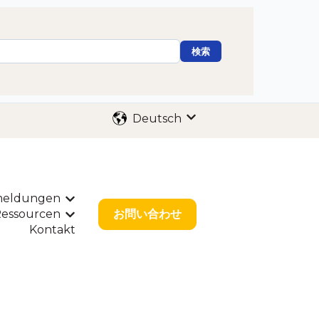
検索
Deutsch
Untermenü für Überse
nmeldungen
n anzeigen
Untermenü für Internationale Anmeldunge
essourcen
お問い合わせ
nlösungen anzeigen
nü für Über uns anzeigen
Untermenü für Ressourcen anzeigen
Kontakt