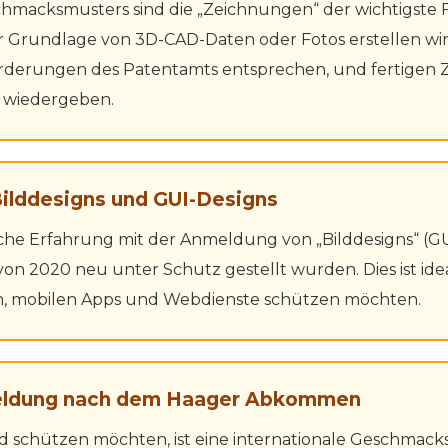
hmacksmusters sind die „Zeichnungen“ der wichtigste F
r Grundlage von 3D-CAD-Daten oder Fotos erstellen wi
orderungen des Patentamts entsprechen, und fertigen Z
 wiedergeben.
 Bilddesigns und GUI-Designs
e Erfahrung mit der Anmeldung von „Bilddesigns“ (GUI,
n 2020 neu unter Schutz gestellt wurden. Dies ist ide
n, mobilen Apps und Webdienste schützen möchten.
nmeldung nach dem Haager Abkommen
nd schützen möchten, ist eine internationale Geschm