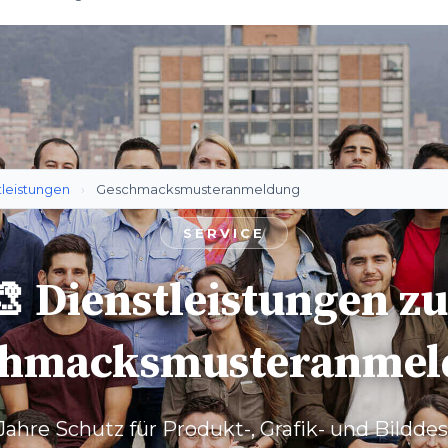
tleistungen
›
Geschmacksmusteranmeldung
SERVICE
 Dienstleistungen z
chmacksmusteranmel
Jahre Schutz für Produkt-, Grafik- und Bildde