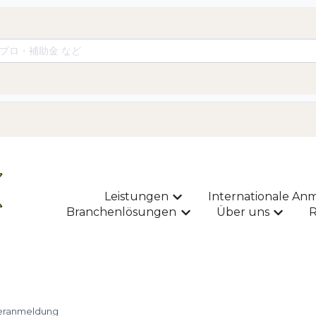
Leistungen
Internationale A
Untermenü für Leistunge
Branchenlösungen
Über uns
R
Untermenü für Branche
Unterme
teranmeldung