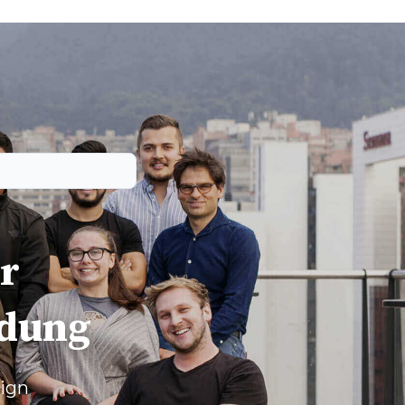
ur
dung
sign