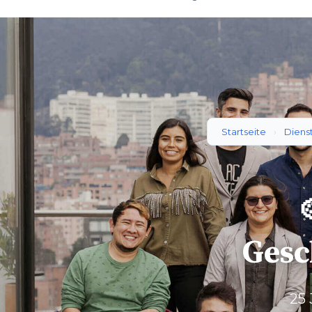
Startseite
›
Diens

Ges
25 