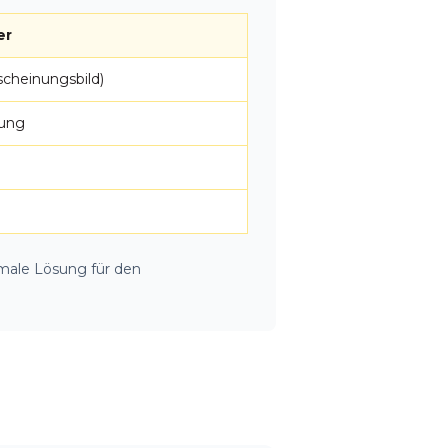
er
scheinungsbild)
dung
imale Lösung für den