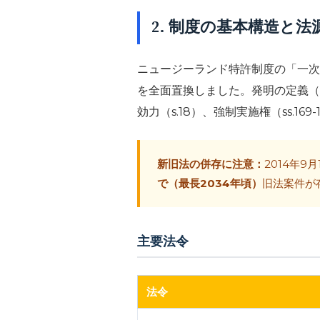
2. 制度の基本構造と法
ニュージーランド特許制度の「一次
を全面置換しました。発明の定義（s.1
効力（s.18）、強制実施権（ss.16
新旧法の併存に注意：
2014年9
で（最長2034年頃）
旧法案件が
主要法令
法令