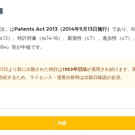
源
法」は
Patents Act 2013（2014年9月13日施行）
であり、6
3）、特許対象（ss.14-16）、新規性（s.7）、進歩性（s.7）
9-184）等が中核です。
月13日より前に出願された特許は
1953年旧法
が適用され続けます。
存続するため、ライセンス・侵害分析時は出願日確認が必須。
内容