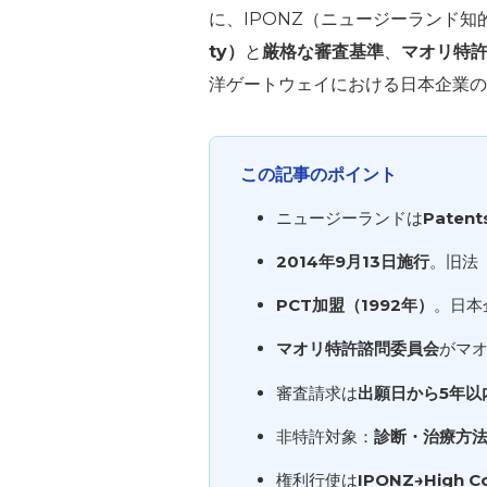
に、IPONZ（ニュージーランド
ty）
と
厳格な審査基準
、
マオリ特許諮問
洋ゲートウェイにおける日本企業の
この記事のポイント
ニュージーランドは
Patent
2014年9月13日施行
。旧法
PCT加盟（1992年）
。日本
マオリ特許諮問委員会
がマ
審査請求は
出願日から5年以
非特許対象：
診断・治療方法
権利行使は
IPONZ→High C