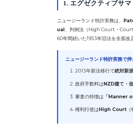
1. エグゼクティブサ
ニュージーランド特許実務は、
Pat
ual
、判例法（High Court・C
60年間続いた1953年旧法を全面改
ニュージーランド特許実務で押
2013年新法移行で
絶対新
政府手数料は
NZD建て・
審査の特徴は
「Manner o
権利行使は
High Court
（