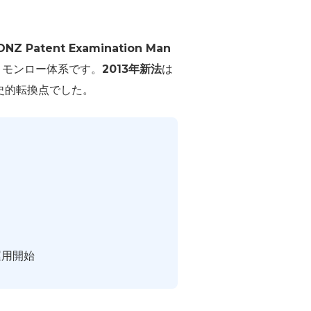
ONZ Patent Examination Man
連邦コモンロー体系です。
2013年新法
は
史的転換点でした。
運用開始