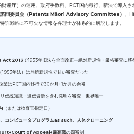
知的財産庁）の運用、政府手数料、PCT国内移行、新法で導入さ
委員会（Patents Māori Advisory Committee）
、H
特許戦略に不可欠な情報を弁理士が体系的に解説します。
s Act 2013
で1953年旧法を全面改正—絶対新規性・厳格審査に移
（1953年法）は局所新規性で甘い審査だった
企業はPCT国内移行で30か月+1か月の余裕
オリ伝統知識・遺伝資源を含む発明を審査—世界唯一
内
（または検査官指定日）
、コンピュータプログラムas such、人体クローニング
ourt→Court of Appeal→最高裁
の四審制