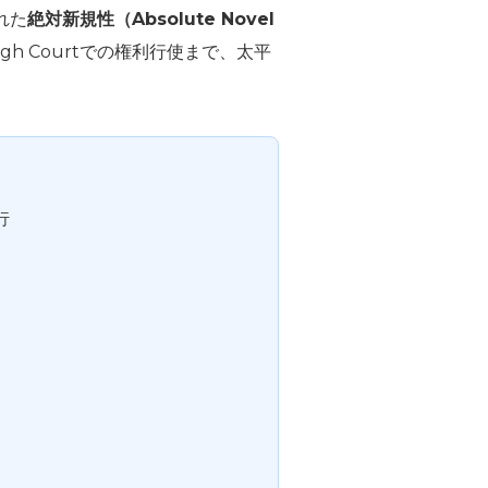
れた
絶対新規性（Absolute Novel
igh Courtでの権利行使まで、太平
行