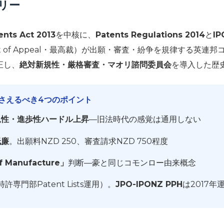
マリー
ents Act 2013
を中核に、
Patents Regulations 2014
と
IP
ourt of Appeal・最高裁）が出願・審査・紛争を規律する英
正し、
絶対新規性・厳格審査・マオリ諮問委員会
を導入した歴
さえるべき4つのポイント
規性・進歩性ハードル上昇
—旧法時代の感覚は通用しない
低廉
。出願料NZD 250、審査請求NZD 750程度
f Manufacture」
判断—豪と同じコモンロー由来概念
特許専門部Patent Lists運用）。
JPO-IPONZ PPH
は2017年