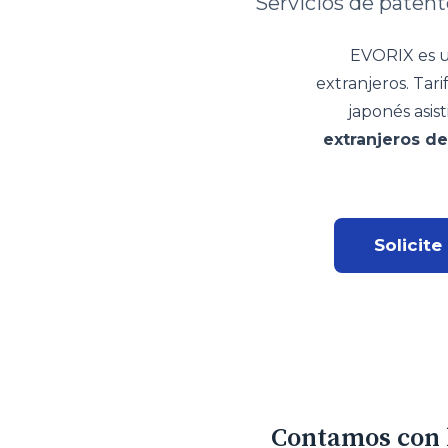
Servicios de paten
EVORIX es u
extranjeros. Tari
japonés asist
extranjeros d
Solicite
Contamos con l