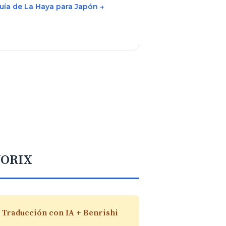
uía de La Haya para Japón →
EVORIX
 Traducción con IA + Benrishi