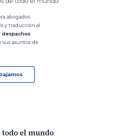
os de todo el mundo
ara abogados
és y traducción al
0 despachos
 sus asuntos de
bajamos
e todo el mundo