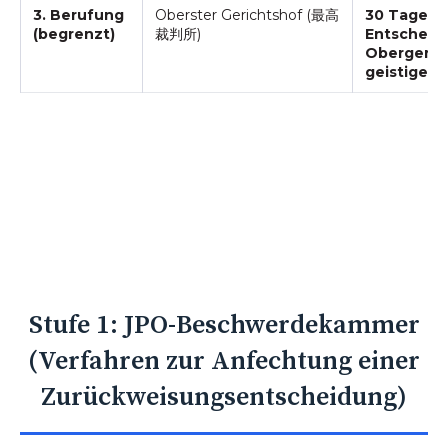
3. Berufung
Oberster Gerichtshof (最高
30 Tage ab
(begrenzt)
裁判所)
Entscheid
Obergerich
geistiges 
Stufe 1: JPO-Beschwerdekammer
(Verfahren zur Anfechtung einer
Zurückweisungsentscheidung)