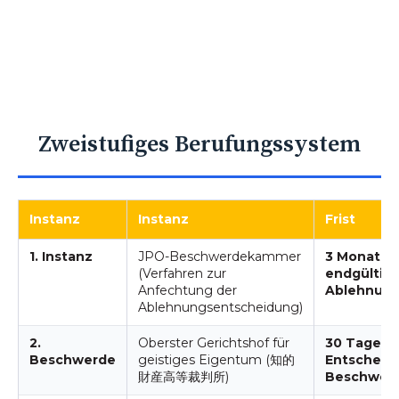
Zweistufiges Berufungssystem
Instanz
Instanz
Frist
1. Instanz
JPO-Beschwerdekammer
3 Monate 
(Verfahren zur
endgültige
Anfechtung der
Ablehnun
Ablehnungsentscheidung)
2.
Oberster Gerichtshof für
30 Tage a
Beschwerde
geistiges Eigentum (知的
Entscheid
財産高等裁判所)
Beschwer