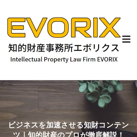
メイン
ビジネスを加速させる知財コンテン
ツ｜知的財産のプロが徹底解説！