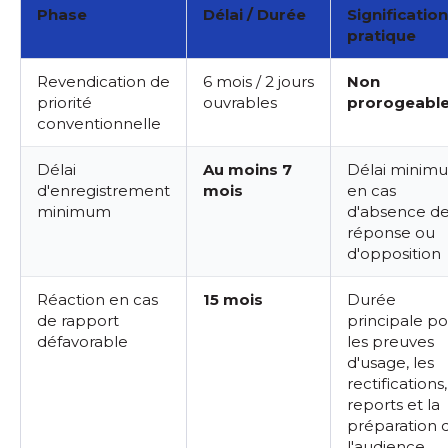
Phase
Délai / Durée
Signification
pratique
Revendication de
6 mois / 2 jours
Non
priorité
ouvrables
prorogeabl
conventionnelle
Délai
Au moins 7
Délai minim
d'enregistrement
mois
en cas
minimum
d'absence d
réponse ou
d'opposition
Réaction en cas
15 mois
Durée
de rapport
principale p
défavorable
les preuves
d'usage, les
rectifications,
reports et la
préparation 
l'audience