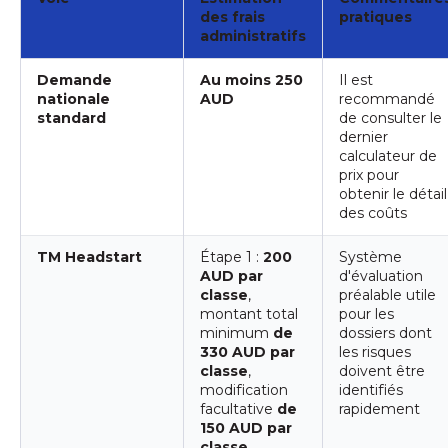
des frais
pratiques
administratifs
Demande
Au moins 250
Il est
nationale
AUD
recommandé
standard
de consulter le
dernier
calculateur de
prix pour
obtenir le détail
des coûts
TM Headstart
Étape 1 :
200
Système
AUD par
d'évaluation
classe
,
préalable utile
montant total
pour les
minimum
de
dossiers dont
330 AUD par
les risques
classe
,
doivent être
modification
identifiés
facultative
de
rapidement
150 AUD par
classe