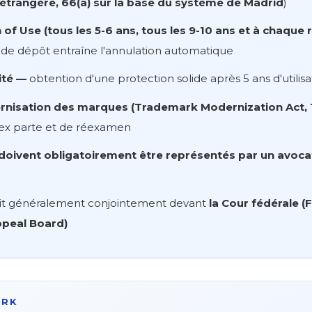
étrangère, 66(a) sur la base du système de Madrid
)
 of Use (tous les 5-6 ans, tous les 9-10 ans et à chaque
t de dépôt entraîne l'annulation automatique
ité —
obtention d'une protection solide après 5 ans d'utilis
ernisation des marques (Trademark Modernization Act,
 ex parte et de réexamen
doivent obligatoirement être représentés par un avoca
 fait généralement conjointement devant
la Cour fédérale (
ppeal Board)
ARK