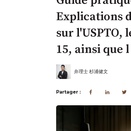
Guide pratiqu
Explications 
sur l'USPTO, l
15, ainsi que l
弁理士 杉浦健文
Partager :