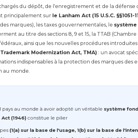
s chargés du dépôt, de l'enregistrement et de la défense
t principalement sur
le Lanham Act (15 U.S.C. §§1051-1
t des marques), les taxes gouvernementales, le
système
serment au titre des sections 8, 9 et 15, la TTAB (Chambr
 fédéraux, ainsi que les nouvelles procédures introduite
(Trademark Modernization Act, TMA)
: un avocat spéc
ations indispensables à la protection des marques des en
n au monde.
ul pays au monde à avoir adopté un véritable
système fondé
 Act (1946)
constitue le pilier
ypes
(1(a) sur la base de l'usage, 1(b) sur la base de l'inte