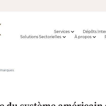
Services
Dépôts Inte
Afficher le sous-m
Solutions Sectorielles
À propos
Afficher le sous-menu p
Affiche
s marques