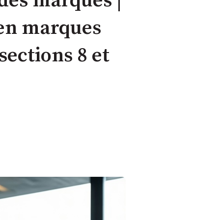
des marques |
l en marques
sections 8 et