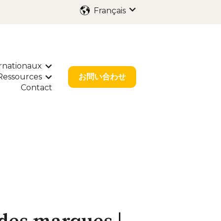
Français
Afficher le sous-menu p
rnationaux
enu pour Services
Afficher le sous-menu pour Dépôts Internat
Ressources
お問い合わせ
our Solutions Sectorielles
r le sous-menu pour À propos
Afficher le sous-menu pour Ressources
Contact