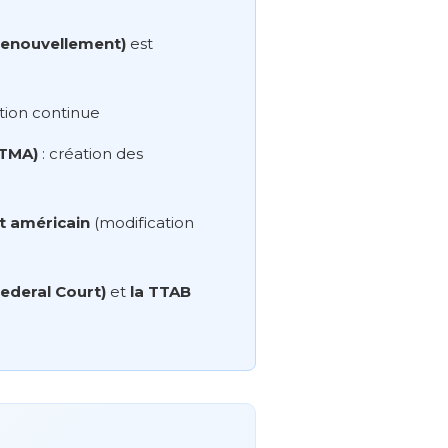
 renouvellement)
est
ation continue
 TMA)
: création des
t américain
(modification
Federal Court)
et
la TTAB