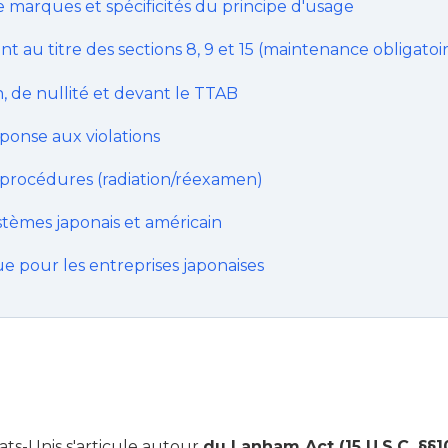
 marques et spécificités du principe d'usage
t au titre des sections 8, 9 et 15 (maintenance obligatoi
, de nullité et devant le TTAB
éponse aux violations
procédures (radiation/réexamen)
stèmes japonais et américain
ue pour les entreprises japonaises
ts-Unis s'articule autour
du Lanham Act (15 U.S.C. §§1