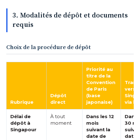
3. Modalités de dépôt et documents
requis
Choix de la procédure de dépôt
Priorité au
titre de la
Convention
Trans
de Paris
vers
Dépôt
(base
Singa
Rubrique
direct
japonaise)
via le
Délai de
À tout
Dans les 12
Dans 
dépôt à
moment
mois
30 mo
Singapour
suivant la
suivan
date de
date 