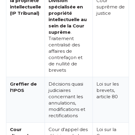
la propriété
Division
Cour
intellectuelle
spécialisée en
suprême de
(IP Tribunal)
propriété
justice
intellectuelle au
sein de la Cour
suprême
.
Traitement
centralisé des
affaires de
contrefaçon et
de nullité de
brevets
Greffier de
Décisions quasi
Loi sur les
l'IPOS
judiciaires
brevets,
concernant les
article 80
annulations,
modifications et
rectifications
Cour
Cour d'appel des
Loi sur la