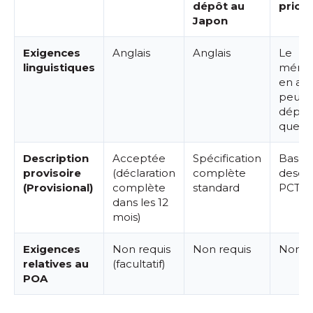
dépôt au
priori
Japon
Exigences
Anglais
Anglais
Le
linguistiques
mémo
en ang
peut ê
dépos
quel
Description
Acceptée
Spécification
Basé s
provisoire
(déclaration
complète
descri
(Provisional)
complète
standard
PCT
dans les 12
mois)
Exigences
Non requis
Non requis
Non r
relatives au
(facultatif)
POA