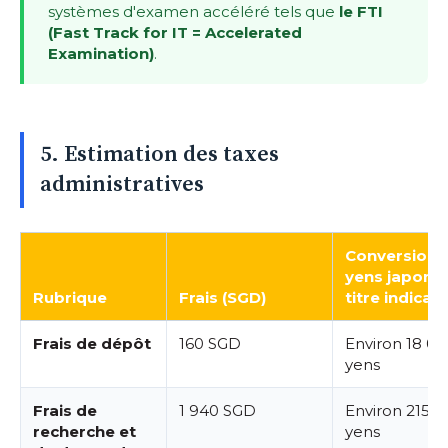
systèmes d'examen accéléré tels que
le FTI
(Fast Track for IT = Accelerated
Examination)
.
5. Estimation des taxes
administratives
Conversion 
yens japonai
Rubrique
Frais (SGD)
titre indicati
Frais de dépôt
160 SGD
Environ 18 0
yens
Frais de
1 940 SGD
Environ 215 
recherche et
yens