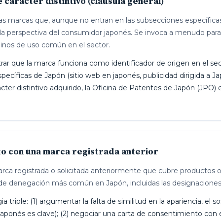
e carácter distintivo (cláusula general)
as marcas que, aunque no entran en las subsecciones específicas 
 la perspectiva del consumidor japonés. Se invoca a menudo para
inos de uso común en el sector.
r que la marca funciona como identificador de origen en el sec
ecíficas de Japón (sitio web en japonés, publicidad dirigida a Ja
ter distintivo adquirido, la Oficina de Patentes de Japón (JPO)
to con una marca registrada anterior
rca registrada o solicitada anteriormente que cubre productos o 
vo de denegación más común en Japón, incluidas las designacione
a triple: (1) argumentar la falta de similitud en la apariencia, el s
ponés es clave); (2) negociar una carta de consentimiento con el