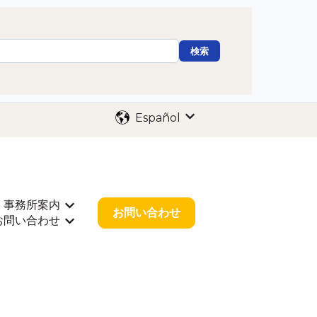
検索
Español
Traducciones de Mostr
事務所案内
出願
rar submenú de 業種別サポート
Mostrar submenú de 事務所案内
お問い合わせ
お問い合わせ
r submenú de お役立ち情報
Mostrar submenú de お問い合わせ