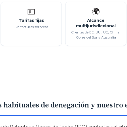
💴
🌍
Tarifas fijas
Alcance
multijurisdiccional
Sin facturas sorpresa
Clientes de EE. UU., UE, China,
Corea del Sur y Australia
 habituales de denegación y nuestro
na de Patentes y Marcas de Japón (JPO) contra las solicit