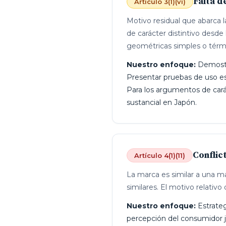
Falta d
Artículo 3(1)(vi)
Motivo residual que abarca l
de carácter distintivo desde
geométricas simples o térm
Nuestro enfoque:
Demostra
Presentar pruebas de uso esp
Para los argumentos de carác
sustancial en Japón.
Conflic
Artículo 4(1)(11)
La marca es similar a una ma
similares. El motivo relati
Nuestro enfoque:
Estrategi
percepción del consumidor ja