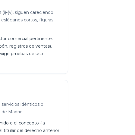
(i)-(v), siguen careciendo
 eslóganes cortos, figuras
tor comercial pertinente.
pón, registros de ventas).
 exige pruebas de uso
servicios idénticos o
s de Madrid.
onido o el concepto (la
 titular del derecho anterior