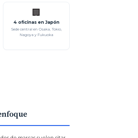
🏢
4 oficinas en Japón
Sede central en Osaka, Tokio,
Nagoya y Fukuoka
 enfoque
udes de marcas suelen citar