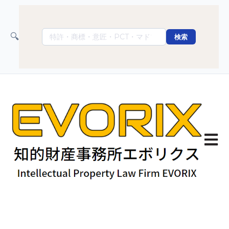
🔍
検索
Откр